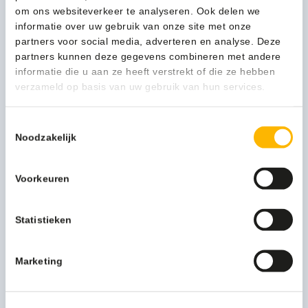
Reserverol
om ons websiteverkeer te analyseren. Ook delen we
Geschikt voor rollen met een maximale diameter van 20
informatie over uw gebruik van onze site met onze
cm
partners voor social media, adverteren en analyse. Deze
Veel capaciteit per rol
partners kunnen deze gegevens combineren met andere
Besparing in ruimte en arbeid t.o.v. traditioneel toiletpapier
informatie die u aan ze heeft verstrekt of die ze hebben
Semi transparant, waardoor vulling makkelijk zichtbaar
verzameld op basis van uw gebruik van hun services.
Universele sleutel, afsluitbaar aan twee zijden
Afmeting 24,7 x 40,1 x 13,2 cm
Kunststof wit
Toestemmingsselectie
Noodzakelijk
Meer productinformatie
Voorkeuren
Merk
MTS Europroducts
Kleur
wit
Statistieken
Productserie
Pearl White
Marketing