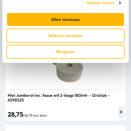
Details tonen
Persoonlijk advies nodig?
Stel een vraag
Alles toestaan
Bijpassende producten
Selectie toestaan
Weigeren
Mini Jumborol rec. tissue wit 2-laags 180mtr – 12rol/pk –
6598525
28,75
(34,79 Incl. btw)