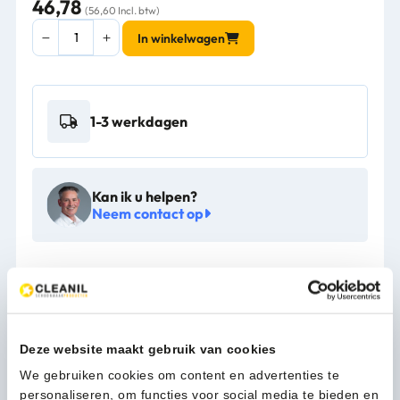
46,78
(56,60 Incl. btw)
Pearl
In winkelwagen
White
DUO
Mini
jumbo
1-3 werkdagen
toiletroldispenser
-
431007
aantal
Kan ik u helpen?
Neem contact op
Download productinfo
Beschrijving
Deze website maakt gebruik van cookies
We gebruiken cookies om content en advertenties te
personaliseren, om functies voor social media te bieden en