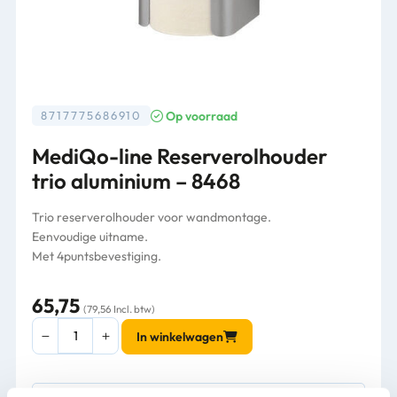
Op voorraad
8717775686910
MediQo-line Reserverolhouder
trio aluminium – 8468
Trio reserverolhouder voor wandmontage.
Eenvoudige uitname.
Met 4puntsbevestiging.
65,75
(79,56 Incl. btw)
MediQo-
In winkelwagen
line
Reserverolhouder
trio