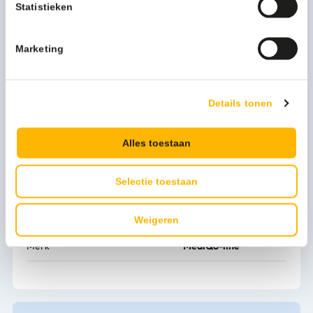
speciale vierpuntsbevestiging garandeert een solide
Statistieken
bevestiging aan de wand.
Als u het uw gasten graag naar de zin maakt, kiest u voor
de trio reserverolhouder van MediQo-line. Vraag hier de
Marketing
offerte op.
Meer productinformatie
Details tonen
Artikel hoogte mm
300
Alles toestaan
Artikel breedte mm
128
Selectie toestaan
Artikel lengte mm
104
Kleur
Zilver
Weigeren
Merk
MediQo-line