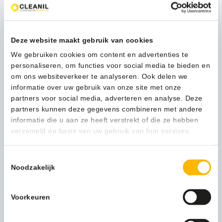
aluminium
1-3 werkdagen
-
8468
aantal
Deze website maakt gebruik van cookies
Kan ik u helpen?
We gebruiken cookies om content en advertenties te
Neem contact op
personaliseren, om functies voor social media te bieden en
om ons websiteverkeer te analyseren. Ook delen we
informatie over uw gebruik van onze site met onze
partners voor social media, adverteren en analyse. Deze
Beschrijving
partners kunnen deze gegevens combineren met andere
informatie die u aan ze heeft verstrekt of die ze hebben
verzameld op basis van uw gebruik van hun services.
Een toiletbezoek kan een flinke uitdaging worden, zonder
extra toiletpapier bij de hand. Het is daarom een uitdaging
Toestemmingsselectie
om uw gasten te voorzien van een ruime voorraad
Noodzakelijk
toiletpapier.
Met deze trio reserverolhouder van MediQo-line heeft uw
gast altijd de beschikking over drie extra rollen. De
Voorkeuren
langwerpige houder is voorzien van een open boven- en
onderzijde, wat aanvulling en uitname eenvoudig maakt. De