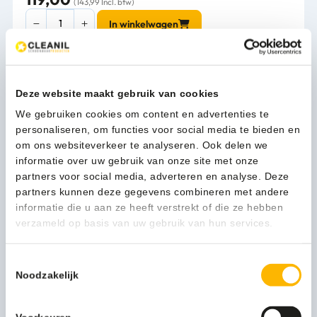
(143,99 Incl. btw)
Mediclinics
In winkelwagen
2rolshouder
RVS
-
13118
1-3 werkdagen
Deze website maakt gebruik van cookies
aantal
We gebruiken cookies om content en advertenties te
personaliseren, om functies voor social media te bieden en
om ons websiteverkeer te analyseren. Ook delen we
Kan ik u helpen?
informatie over uw gebruik van onze site met onze
Neem contact op
partners voor social media, adverteren en analyse. Deze
partners kunnen deze gegevens combineren met andere
informatie die u aan ze heeft verstrekt of die ze hebben
Beschrijving
verzameld op basis van uw gebruik van hun services.
Toestemmingsselectie
Een noodzakelijke basisvoorziening, met de uitstraling van
Noodzakelijk
topdesign. De elegante 2-rolshouder rvs van Mediclinics
biedt alles wat een toiletbezoeker nodig heeft.
Met de 2-rolshouder rvs behoort een lege toiletrol tot het