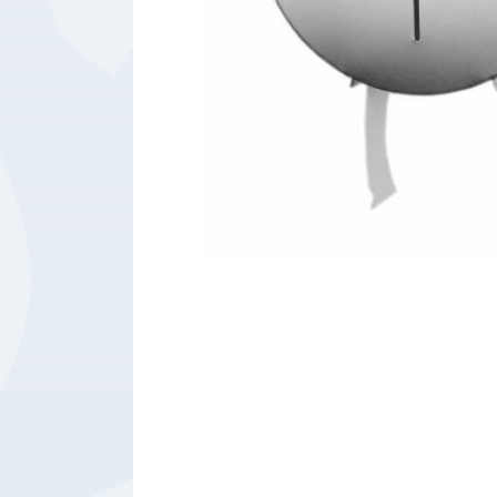
Bedrijfsbenodigdheden
Machines
Persoonlijke
Bescherming