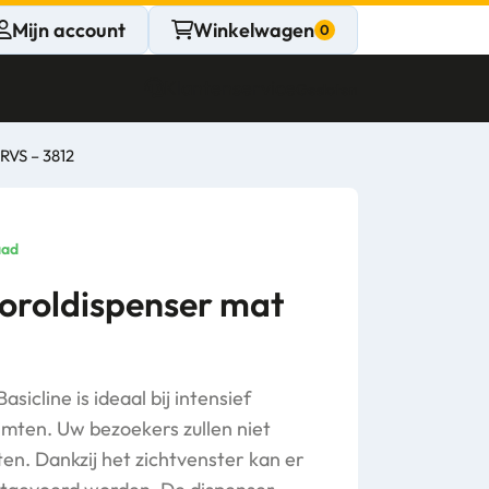
Mijn account
Winkelwagen
Klantenservice
Gesloten
RVS – 3812
CONTACT
Persoonlijk
aad
advies
oroldispenser mat
nodig?
Stel een vraag
icline is ideaal bij intensief
uimten. Uw bezoekers zullen niet
tten. Dankzij het zichtvenster kan er