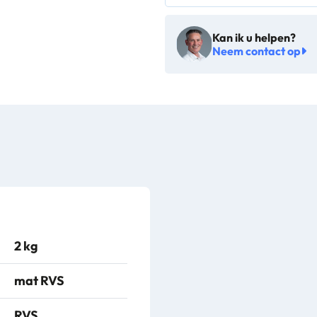
Kan ik u helpen?
Neem contact op
2 kg
mat RVS
RVS