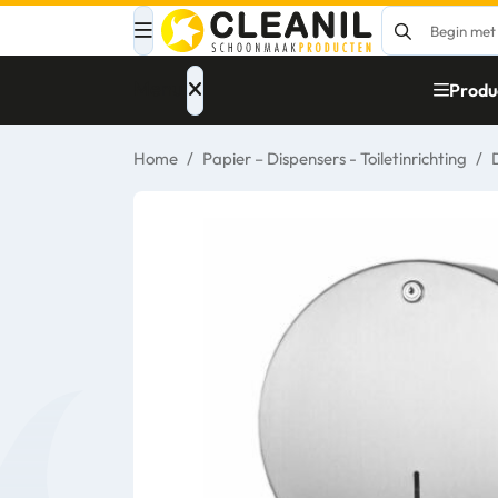
Menu
Produ
Home
/
Papier – Dispensers - Toiletinrichting
/
Afvalinzameling
Materialen
Reinigingsmiddelen
Papier – Dispensers
- Toiletinrichting
Glasbewassing