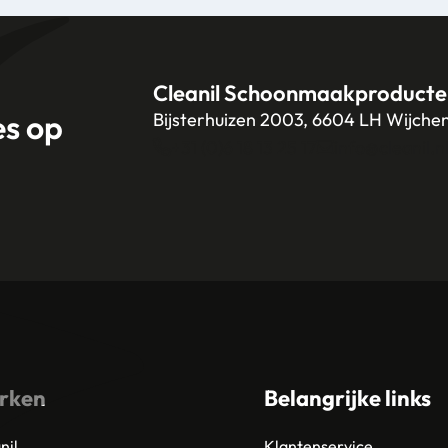
Cleanil Schoonmaakproducte
es op
Bijsterhuizen 2003, 6604 LH Wijche
+31 (0)6 18 13 25 17
info@cleanil.n
rken
Belangrijke links
nil
Klantenservice