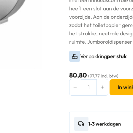
snel een inhoudscontrole 
heeft een slot aan de voor
voorzijde. Aan de onderzij
zodat het toiletpapier gem
het strakke, neutrale desig
ruimte. Jumboroldispense
Verpakking
per stuk
80,80
(97,77 Incl. btw)
Basicline
In wi
Jumboroldispenser
mat
RVS
-
1-3 werkdagen
3812
aantal