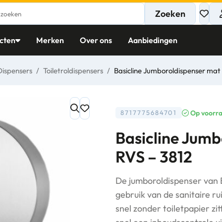
Zoeken
cten
Merken
Over ons
Aanbiedingen
Dispensers
/
Toiletroldispensers
/
Basicline Jumboroldispenser mat 
Op voorr
8717775684701
Basicline Jumb
RVS – 3812
De jumboroldispenser van Bas
gebruik van de sanitaire r
snel zonder toiletpapier zi