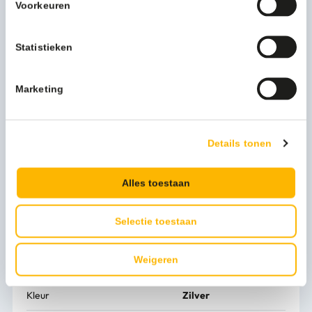
Voorkeuren
biedt ruimte aan een flinke industrierol, waardoor u nooit
geconfronteerd wordt met onvoldoende voorraad
poetspapier. Wisselen van de rol is eenvoudig de stang
Statistieken
waar de rol aan hangt, kan in zijn geheel uit de houder
worden gehaald. Hierdoor bent u altijd verzekerd van een
efficiënte rolverwisseling.
Marketing
Houdt u van een schone en opgeruimde omgeving? Vraag
dan nu de offerte aan.
Details tonen
Meer productinformatie
Gewicht (kg)
2 kg
Alles toestaan
Artikel hoogte mm
230
Selectie toestaan
Artikel breedte mm
455
Weigeren
Artikel lengte mm
300
Kleur
Zilver