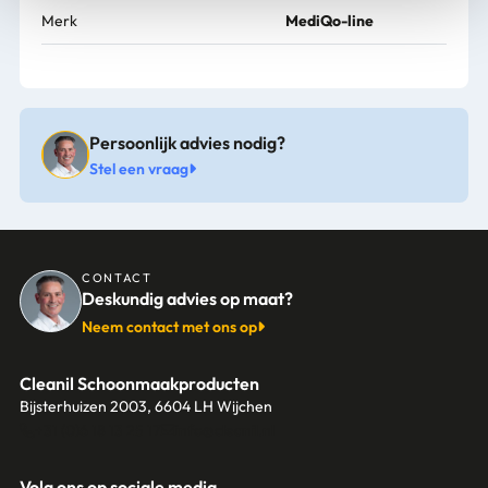
Merk
MediQo-line
Persoonlijk advies nodig?
Stel een vraag
CONTACT
Deskundig advies op maat?
Neem contact met ons op
Cleanil Schoonmaakproducten
Bijsterhuizen 2003, 6604 LH Wijchen
+31 (0)6 18 13 25 17
info@cleanil.nl
Volg ons op sociale media