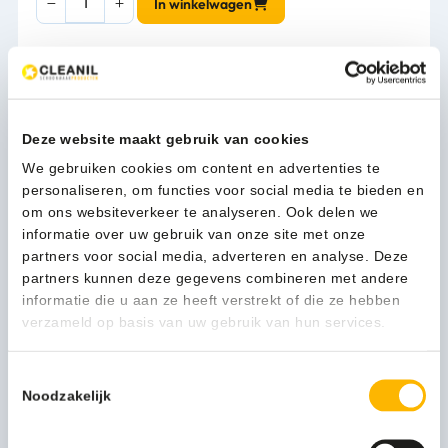
In winkelwagen
line
Industrie
poetsrolhouder
wandmodel
1-3 werkdagen
-
70.003.78
Deze website maakt gebruik van cookies
aantal
We gebruiken cookies om content en advertenties te
Kan ik u helpen?
personaliseren, om functies voor social media te bieden en
Neem contact op
om ons websiteverkeer te analyseren. Ook delen we
informatie over uw gebruik van onze site met onze
partners voor social media, adverteren en analyse. Deze
partners kunnen deze gegevens combineren met andere
Beschrijving
informatie die u aan ze heeft verstrekt of die ze hebben
verzameld op basis van uw gebruik van hun services.
Een optimale werkomgeving is schoon en geordend. Met
de poetsroldispenser van de MediQo-line kiest u ervoor dat
Toestemmingsselectie
zo te houden.
Noodzakelijk
Als u waarde hecht aan optimaal gebruiksgemak, kiest u
voor deze industriële poetsroldispenser. De wanddispenser