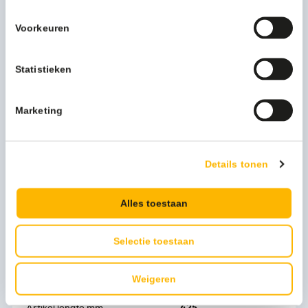
poetsrolhouder van MediQo-clinics. De poetsrolhouder
bestaat uit een eenvoudige constructie met in het midden
Voorkeuren
een stang waaraan de rol bevestigd wordt. Wisselen van
de rol is eenvoudig de stang kan in zijn geheel verwijderd
worden uit de dispenser. Afscheuren van de poetsrol is
Statistieken
overigens eenvoudig u bepaalt exact de benodigde
hoeveelheid papier en haalt het langs de kunststof
Marketing
afscheurrand.
Als u altijd verzekerd wilt zijn van voldoende poetspapier,
vraagt u hier de offerte aan van de vrijstaande
poetsroldispenser voor industriële rollen.
Details tonen
Meer productinformatie
Alles toestaan
Gewicht (kg)
2 kg
Selectie toestaan
Artikel hoogte mm
910
Artikel breedte mm
460
Weigeren
Artikel lengte mm
425