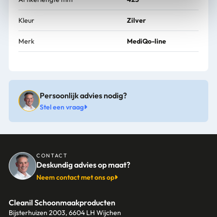
Kleur
Zilver
Merk
MediQo-line
Persoonlijk advies nodig?
Stel een vraag
CONTACT
Deskundig advies op maat?
Neem contact met ons op
Cleanil Schoonmaakproducten
Bijsterhuizen 2003, 6604 LH Wijchen