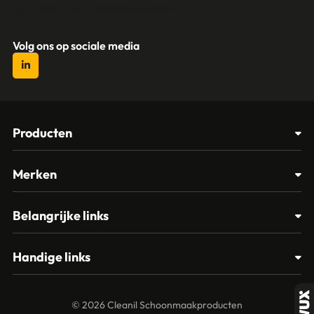
+31 (0)6 18 13 25 17
info@cleanil.nl
Volg ons op sociale media
Producten
Afvalbakken
Merken
Glasbewassing
Cleanil
Belangrijke links
Materialen
Spectro
Klantenservice
Papier – Dispensers - Toiletinrichting
Handige links
Vikan
Contact
Reinigingsmiddelen
Veelgestelde vragen
MTS Europroducts
Mijn account
© 2026 Cleanil Schoonmaakproducten