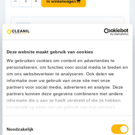
In winkelwagen
line
Industrie
poetsrolhouder
vrijstaand
1-3 werkdagen
-
70.018.78
aantal
Deze website maakt gebruik van cookies
Kan ik u helpen?
Neem contact op
We gebruiken cookies om content en advertenties te
personaliseren, om functies voor social media te bieden en
om ons websiteverkeer te analyseren. Ook delen we
informatie over uw gebruik van onze site met onze
Beschrijving
partners voor social media, adverteren en analyse. Deze
partners kunnen deze gegevens combineren met andere
informatie die u aan ze heeft verstrekt of die ze hebben
In een organisatie waar hygiënisch gewerkt wordt, is een
verzameld op basis van uw gebruik van hun services.
poetsroldispenser onmisbaar. Met de eenvoudig
verplaatsbare industrie poetsroldispenser van MediQo-line
Toestemmingsselectie
heeft u op elke plek altijd voldoende poetsrol voorhanden.
Noodzakelijk
Een echte professional kiest voor de industriële