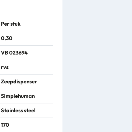
Per stuk
0,30
VB 023694
rvs
Zeepdispenser
Simplehuman
Stainless steel
170