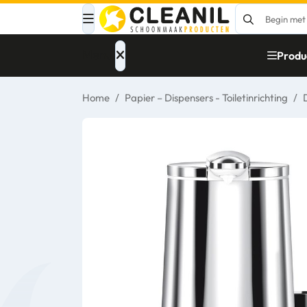
Menu
Produ
Home
/
Papier – Dispensers - Toiletinrichting
/
Afvalinzameling
Materialen
Reinigingsmiddelen
Papier – Dispensers
- Toiletinrichting
Glasbewassing