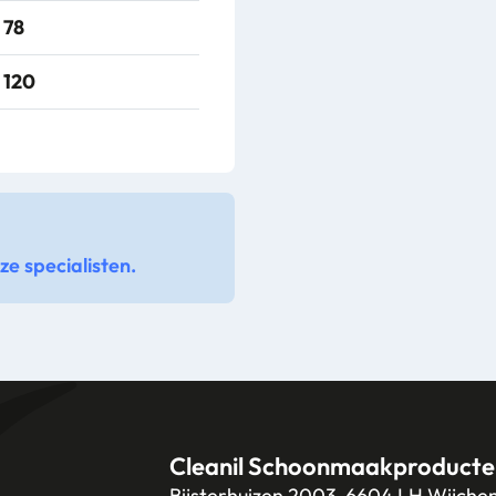
78
120
e specialisten.
Cleanil Schoonmaakproducte
Bijsterhuizen 2003, 6604 LH Wijche