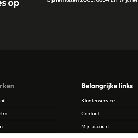
es op
+31 (0)6 18 13 25 17
info@cleanil.n
rken
Belangrijke links
nil
Klantenservice
tro
Contact
an
Mijn account