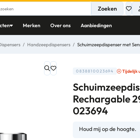
Zoeken
cten
Merken
Over ons
Aanbiedingen
Dispensers
/
Handzeepdispensers
/
Schuimzeepdispenser met Sen
Tijdelijk
0838810023694
Schuimzeepdis
Rechargable 2
023694
Houd mij op de hoogte.