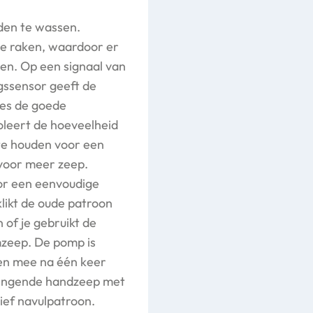
den te wassen.
te raken, waardoor er
ven. Op een signaal van
gssensor geeft de
es de goede
roleert de hoeveelheid
 te houden voor een
 voor meer zeep.
or een eenvoudige
klikt de oude patroon
n of je gebruikt de
mzeep. De pomp is
en mee na één keer
rengende handzeep met
ief navulpatroon.