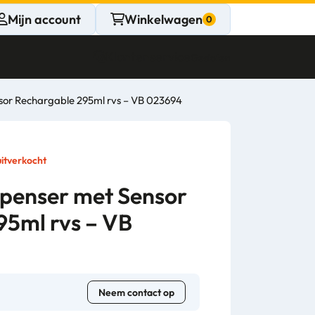
Mijn account
Winkelwagen
Klantenservice
Gesloten
sor Rechargable 295ml rvs – VB 023694
CONTACT
Persoonlijk
 uitverkocht
advies
penser met Sensor
95ml rvs – VB
nodig?
Stel een vraag
Neem contact op