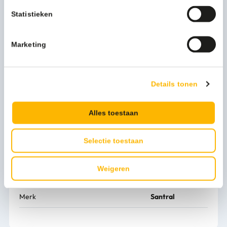
de wand gemonteerd worden en is voorzien van een anti-
Statistieken
fingerprint coating. De inhoud kan dankzij het venster snel
en gemakkelijk gecontroleerd worden. Dankzij de
duwbeugel wordt de vloeistof netjes gedoseerd.
Marketing
U gaat voor hygiëne en gemak? Vraag dan nu de offerte
aan.
Details tonen
Meer productinformatie
Gewicht (kg)
1 kg
Alles toestaan
Artikel hoogte mm
286
Selectie toestaan
Artikel breedte mm
97
Weigeren
Artikel lengte mm
146
Merk
Santral