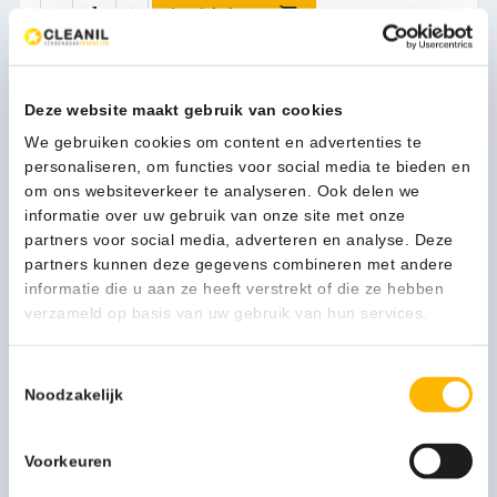
SanTRAL
In winkelwagen
NSU
5
S
Zeepdispenser
Deze website maakt gebruik van cookies
1-3 werkdagen
600
We gebruiken cookies om content en advertenties te
ml
personaliseren, om functies voor social media te bieden en
-
om ons websiteverkeer te analyseren. Ook delen we
21411929
Kan ik u helpen?
informatie over uw gebruik van onze site met onze
aantal
Neem contact op
partners voor social media, adverteren en analyse. Deze
partners kunnen deze gegevens combineren met andere
informatie die u aan ze heeft verstrekt of die ze hebben
verzameld op basis van uw gebruik van hun services.
Beschrijving
Toestemmingsselectie
Hecht u waarde aan hygiëne? Zowel voor uzelf als voor uw
Noodzakelijk
gasten? Dan mag een zeepdispenser zeker niet ontbreken
in de sanitaire ruimte.
Voorkeuren
Deze 600 ml zeepdispenser van SanTRAL kan dankzij het
RVS materiaal wel tegen een stootje. De dispenser kan aan