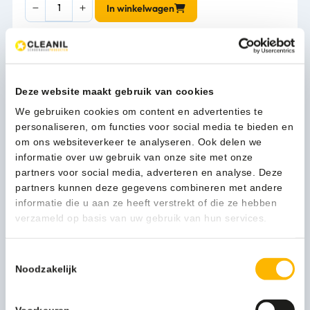
SanTRAL
In winkelwagen
Foamzeepdispenser
600
ml
-
1-3 werkdagen
21415811
Deze website maakt gebruik van cookies
aantal
We gebruiken cookies om content en advertenties te
personaliseren, om functies voor social media te bieden en
Kan ik u helpen?
om ons websiteverkeer te analyseren. Ook delen we
Neem contact op
informatie over uw gebruik van onze site met onze
partners voor social media, adverteren en analyse. Deze
partners kunnen deze gegevens combineren met andere
Beschrijving
informatie die u aan ze heeft verstrekt of die ze hebben
verzameld op basis van uw gebruik van hun services.
Extra aandacht zit in de details. Zoals de keuze voor de
Toestemmingsselectie
foamzeepdispenser van SanTRAL. Met deze dispenser,
Noodzakelijk
gevuld met zachte foamzeep, maakt u van de sanitaire stop
voor uw gasten een echt verwenmoment.
Het is niet voor niks dat de foamzeepdispenser van