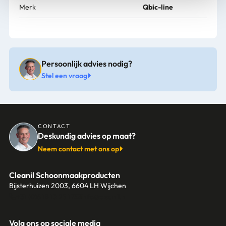
Merk
Qbic-line
Persoonlijk advies nodig?
Stel een vraag
CONTACT
Deskundig advies op maat?
Neem contact met ons op
Cleanil Schoonmaakproducten
Bijsterhuizen 2003, 6604 LH Wijchen
+31 (0)6 18 13 25 17
info@cleanil.nl
Volg ons op sociale media