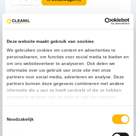
line
Zeepdispenser
automatisch
650
1-3 werkdagen
ml
-
Deze website maakt gebruik van cookies
6731
aantal
We gebruiken cookies om content en advertenties te
Kan ik u helpen?
personaliseren, om functies voor social media te bieden en
Neem contact op
om ons websiteverkeer te analyseren. Ook delen we
informatie over uw gebruik van onze site met onze
partners voor social media, adverteren en analyse. Deze
partners kunnen deze gegevens combineren met andere
Beschrijving
informatie die u aan ze heeft verstrekt of die ze hebben
verzameld op basis van uw gebruik van hun services.
Handen wassen na een toiletbezoek is hygiënebasisregel
nummer één. Wilt u het uw medewerkers of gasten
Toestemmingsselectie
gemakkelijk maken om met schone handen het toilet te
Noodzakelijk
verlaten, dan is een gebruiksvriendelijke zeepdispenser een
voorwaarde.