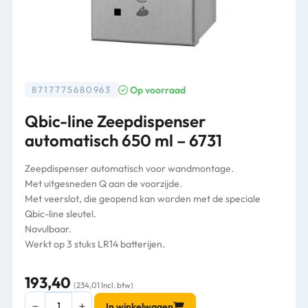
Op voorraad
8717775680963
Qbic-line Zeepdispenser
automatisch 650 ml – 6731
Zeepdispenser automatisch voor wandmontage.
Met uitgesneden Q aan de voorzijde.
Met veerslot, die geopend kan worden met de speciale
Qbic-line sleutel.
Navulbaar.
Werkt op 3 stuks LR14 batterijen.
193,40
(234,01 Incl. btw)
Qbic-
In winkelwagen