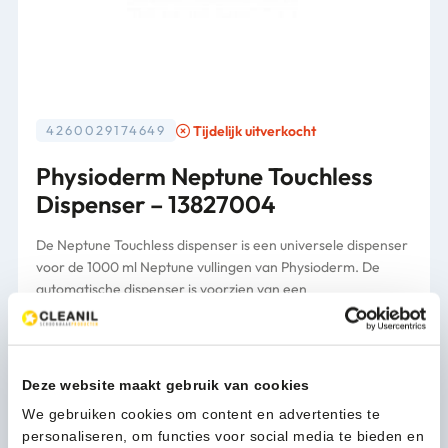
Tijdelijk uitverkocht
4260029174649
Physioderm Neptune Touchless
Dispenser – 13827004
De Neptune Touchless dispenser is een universele dispenser
voor de 1000 ml Neptune vullingen van Physioderm. De
automatische dispenser is voorzien van een
infraroodsensor en biedt een optimale hygiëne, doordat er
geen direct contact is tussen de handen en de dispenser. De
Neptune Touchless dispenser zorgt voor de juiste dosering
en is eenvoudig bij te vullen. Ook verkrijgbaar in het wit.
Deze website maakt gebruik van cookies
Afmetingen: * Hoogte: ca. 268 mm * Breedte: ca. 161 mm *
We gebruiken cookies om content en advertenties te
Diepte: ca. 101 mm
personaliseren, om functies voor social media te bieden en