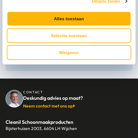
Details tonen
Merk
PGP
Alles toestaan
Uitvoering
TouchFree
Selectie toestaan
Weigeren
Persoonlijk advies nodig?
Stel een vraag
CONTACT
Deskundig advies op maat?
Neem contact met ons op
Cleanil Schoonmaakproducten
Bijsterhuizen 2003, 6604 LH Wijchen
+31 (0)6 18 13 25 17
info@cleanil.nl