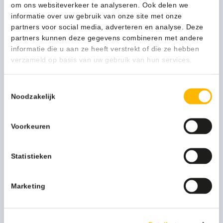
om ons websiteverkeer te analyseren. Ook delen we
Houd mij op de hoogte.
Neem contact op
informatie over uw gebruik van onze site met onze
partners voor social media, adverteren en analyse. Deze
partners kunnen deze gegevens combineren met andere
Verpakking
per stuk
informatie die u aan ze heeft verstrekt of die ze hebben
verzameld op basis van uw gebruik van hun services.
Toestemmingsselectie
1-3 werkdagen
Noodzakelijk
Voorkeuren
Kan ik u helpen?
Neem contact op
Statistieken
Beschrijving
Marketing
Meer productinformatie