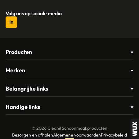
Volg ons op sociale media
Producten
Afvalbakken
Merken
Glasbewassing
Cleanil
Belangrijke links
Materialen
Spectro
Klantenservice
Papier – Dispensers - Toiletinrichting
Handige links
Vikan
Contact
Reinigingsmiddelen
Veelgestelde vragen
MTS Europroducts
Mijn account
© 2026 Cleanil Schoonmaakproducten
Over ons
Bezorgen en afhalen
Algemene voorwaarden
Privacybeleid
Vileda