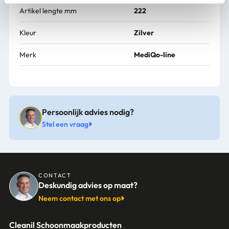
Artikel lengte mm
222
Kleur
Zilver
Merk
MediQo-line
Persoonlijk advies nodig?
Stel een vraag
CONTACT
Deskundig advies op maat?
Neem contact met ons op
Cleanil Schoonmaakproducten