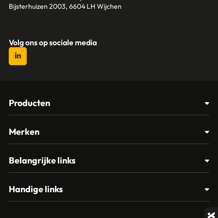
Bijsterhuizen 2003, 6604 LH Wijchen
+31 (0)6 18 13 25 17
info@cleanil.nl
Volg ons op sociale media
Producten
Afvalbakken
Merken
Glasbewassing
Cleanil
Belangrijke links
Materialen
Spectro
Klantenservice
Papier – Dispensers - Toiletinrichting
Handige links
Vikan
Contact
Reinigingsmiddelen
Veelgestelde vragen
MTS Europroducts