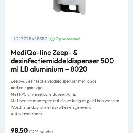
Op voorraad
8717775685357
MediQo-line Zeep- &
desinfectiemiddeldispenser 500
ml LB aluminium – 8020
Zeep-& Desinfectiemiddeldispenser met lange
bedieningsbeugel.
Met RVS uitwisselbare doseerpomp.
Met zwarte montageplaat die volledig af gekit kan worden.
Wordt standaard met navulfles en geleverd.
Autoklaveerbaar.
98,50
(119,19 Incl. btw)