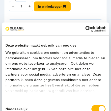
MediQo-
In winkelwagen
line
Zeep-
&
desinfectiemiddeldispenser
1-3 werkdagen
500
ml
LB
Deze website maakt gebruik van cookies
aluminium
Kan ik u helpen?
We gebruiken cookies om content en advertenties te
-
Neem contact op
personaliseren, om functies voor social media te bieden en
8020
om ons websiteverkeer te analyseren. Ook delen we
aantal
informatie over uw gebruik van onze site met onze
partners voor social media, adverteren en analyse. Deze
Beschrijving
partners kunnen deze gegevens combineren met andere
informatie die u aan ze heeft verstrekt of die ze hebben
verzameld op basis van uw gebruik van hun services.
Het grootste gedeelte van de bacteriën wordt
overgedragen via handcontact. Zeker in een steriele
omgeving is een goede handhygiëne daarom
Toestemmingsselectie
doorslaggevend. Met de zeep- en
Noodzakelijk