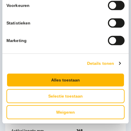
onmisbaar.
Voorkeuren
Het subtiele ontwerp van deze zeep- en
desinfectiemiddeldispenser is een grote pre. In combinatie
met het gebruiksgemak is deze dispenser inzetbaar in
Statistieken
nagenoeg elke sanitaire ruimte. De dispenser bestaat uit
een voorraadflacon die bevestigd wordt aan de onderkant
Marketing
van de doseerpomp. Het geborsteld rvs geeft de dispenser
ondanks het eenvoudige gebruik een luxueuze uitstraling.
Als u zich tegen ziektekiemen wilt beschermen gaat u toch
voor topkwaliteit? Vraag nu de offerte aan voor de zeep- &
Details tonen
desinfectiemiddeldispenser rvs 500 ml KB, MQ05E.
Alles toestaan
Meer productinformatie
Gewicht (kg)
1 kg
Selectie toestaan
Artikel hoogte mm
291
Weigeren
Artikel breedte mm
80
Artikel lengte mm
168