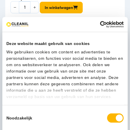
MediQo-
In winkelwagen
line
Zeep-
&
desinfectiemiddeldispenser
1-3 werkdagen
500
ml
Deze website maakt gebruik van cookies
KB
We gebruiken cookies om content en advertenties te
RVS
Kan ik u helpen?
personaliseren, om functies voor social media te bieden en
-
Neem contact op
om ons websiteverkeer te analyseren. Ook delen we
8010
informatie over uw gebruik van onze site met onze
aantal
partners voor social media, adverteren en analyse. Deze
partners kunnen deze gegevens combineren met andere
Beschrijving
informatie die u aan ze heeft verstrekt of die ze hebben
verzameld op basis van uw gebruik van hun services.
Ziektekiemen zijn een groot risico in een klinische
Toestemmingsselectie
omgeving. Om deze kleine indringers het hoofd te bieden,
Noodzakelijk
zorgt u voor een optimale handhygiëne. De zeep- en
desinfectiemiddeldispenser van MediQo-line is daarbij