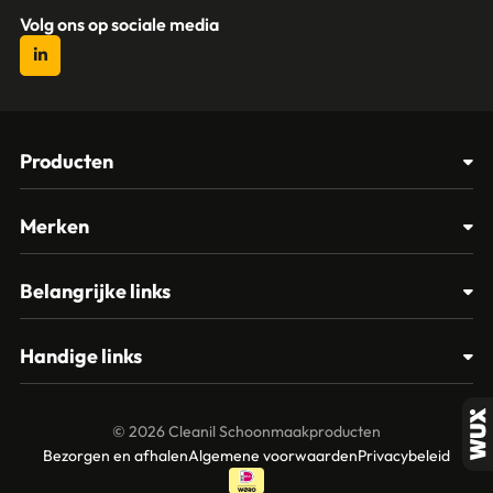
Volg ons op sociale media
Producten
Afvalbakken
Merken
Glasbewassing
Cleanil
Belangrijke links
Materialen
Spectro
Klantenservice
Papier – Dispensers - Toiletinrichting
Handige links
Vikan
Contact
Reinigingsmiddelen
Veelgestelde vragen
MTS Europroducts
Mijn account
© 2026 Cleanil Schoonmaakproducten
Over ons
Bezorgen en afhalen
Algemene voorwaarden
Privacybeleid
Vileda
Garantie en retourneren