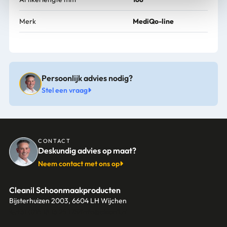
Merk
MediQo-line
Persoonlijk advies nodig?
Stel een vraag
CONTACT
Deskundig advies op maat?
Neem contact met ons op
Cleanil Schoonmaakproducten
Bijsterhuizen 2003, 6604 LH Wijchen
+31 (0)6 18 13 25 17
info@cleanil.nl