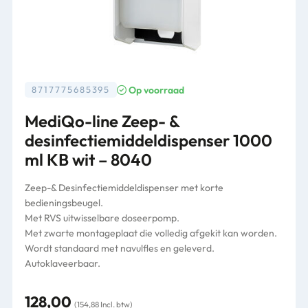
Op voorraad
8717775685395
MediQo-line Zeep- &
desinfectiemiddeldispenser 1000
ml KB wit – 8040
Zeep-& Desinfectiemiddeldispenser met korte
bedieningsbeugel.
Met RVS uitwisselbare doseerpomp.
Met zwarte montageplaat die volledig afgekit kan worden.
Wordt standaard met navulfles en geleverd.
Autoklaveerbaar.
128,00
(154,88 Incl. btw)