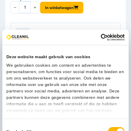
MediQo-
In winkelwagen
line
Zeep-
&
desinfectiemiddeldispenser
1-3 werkdagen
1000
ml
KB
wit
Deze website maakt gebruik van cookies
Kan ik u helpen?
-
Neem contact op
We gebruiken cookies om content en advertenties te
8040
personaliseren, om functies voor social media te bieden en
aantal
om ons websiteverkeer te analyseren. Ook delen we
informatie over uw gebruik van onze site met onze
Beschrijving
partners voor social media, adverteren en analyse. Deze
partners kunnen deze gegevens combineren met andere
informatie die u aan ze heeft verstrekt of die ze hebben
Een optimale handhygiëne voorkomt ongewenste
verzameld op basis van uw gebruik van hun services.
gezondheidsrisicos. Zeker wanneer u werkzaam bent in
een medische omgeving is daarom een goede zeep- en
Toestemmingsselectie
desinfectiemiddeldispenser onmisbaar. Uw keus voor de