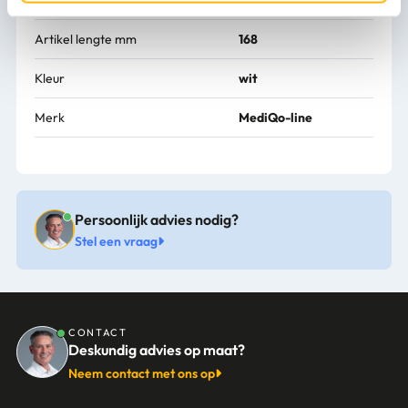
Artikel breedte mm
94
Artikel lengte mm
168
Kleur
wit
Merk
MediQo-line
Persoonlijk advies nodig?
Stel een vraag
CONTACT
Deskundig advies op maat?
Neem contact met ons op