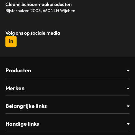
Cleanil Schoonmaakproducten
Bijsterhuizen 2003, 6604 LH Wijchen
+31 (0)6 18 13 25 17
info@cleanil.nl
Volg ons op sociale media
Producten
Afvalbakken
Merken
Glasbewassing
Cleanil
Belangrijke links
Materialen
Spectro
Klantenservice
Papier – Dispensers - Toiletinrichting
Handige links
Vikan
Contact
Reinigingsmiddelen