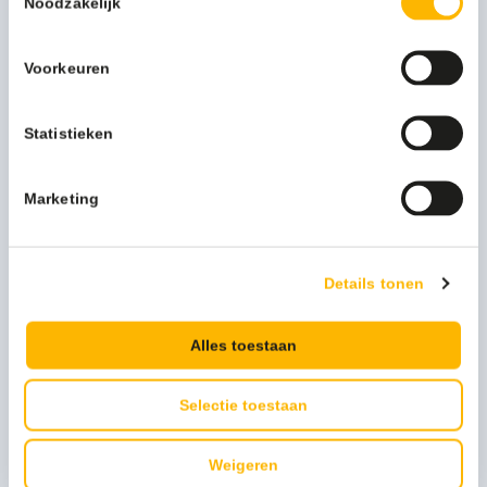
Noodzakelijk
desinfectiemiddeldispenser van MediQo-line zal laten zien
dat u waarde hecht aan kwaliteit.
Deze dispenser ziet er dan wel eenvoudig uit, over de
Voorkeuren
werking is goed nagedacht. Het optimale gebruiksgemak
maakt deze dispenser inzetbaar in zowel grote als kleine
hygiënische ruimten. Door de beugel naar beneden te
Statistieken
bewegen doseert u op een eenvoudige manier de juiste
hoeveelheid zeep. U kunt de dispenser uiteraard ook
Marketing
inzetten voor het gebruik van handdesinfectiemiddelen en
lotions.
Hecht u waarde aan kwaliteit en gebruiksgemak? Vraag
dan nu de offerte aan voor de zeep- &
Details tonen
desinfectiemiddeldispenser wit 1000 ml KB, MQ10P.
Alles toestaan
Meer productinformatie
Gewicht (kg)
2 kg
Selectie toestaan
Artikel hoogte mm
330
Weigeren