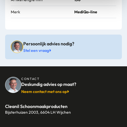
Merk
MediQo-line
Persoonlijk advies nodig?
Stel een vraag
CONTACT
Deskundig advies op maat?
Neem contact met ons op
Cleanil Schoonmaakproducten
Bijsterhuizen 2003, 6604 LH Wijchen
+31 (0)6 18 13 25 17
info@cleanil.nl