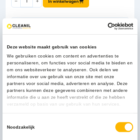
In winkelwagen
line
TRIO
Zeep-
&
1-3 werkdagen
desinfectiemiddeldispenser
1000
ml
Deze website maakt gebruik van cookies
KB
Kan ik u helpen?
We gebruiken cookies om content en advertenties te
RVS
Neem contact op
personaliseren, om functies voor social media te bieden en
-
om ons websiteverkeer te analyseren. Ook delen we
8325
informatie over uw gebruik van onze site met onze
aantal
partners voor social media, adverteren en analyse. Deze
Beschrijving
partners kunnen deze gegevens combineren met andere
informatie die u aan ze heeft verstrekt of die ze hebben
verzameld op basis van uw gebruik van hun services.
In een acute situatie wilt u uw zeep- en desinfectiemiddelen
zo snel mogelijk bij de hand hebben. Met de TRIO Zeep- &
Toestemmingsselectie
desinfectiemiddeldispenser 1000 ml KB RVS grijpt u nooit
Noodzakelijk
mis.
Deze zeep- en desinfectiemiddeldispenser biedt ruimte aan