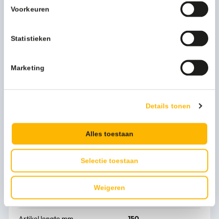
drie dispensers, zodat u altijd alle desinfectiemiddelen in
Voorkeuren
een keer tot uw beschikking heeft. De flacons zijn te
activeren via de korte bedieningsbeugel en doseerpomp
aan de bovenkant. Door de beugel naar beneden te
Statistieken
drukken, doseert u de gewenste hoeveelheid zeep of
desinfectiemiddel. De dispenser is voorzien van drie ruime
Marketing
kijkvensters, zodat u de voorraad altijd goed in de gaten
kunt houden. De stevige rvs behuizing zorgt ervoor dat de
dispenser ook bij snel gebruik tegen een flinke stoot kan.
Past de TRIO Zeep- & desinfectiemiddeldispenser 1000 ml
Details tonen
KB RVS in uw werkomgeving? Vraag dan de offerte aan.
Alles toestaan
Meer productinformatie
Gewicht (kg)
4 kg
Selectie toestaan
Artikel hoogte mm
321
Weigeren
Artikel breedte mm
272
Artikel lengte mm
150