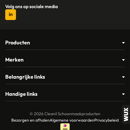
Volg ons op sociale media
Producten
Afvalbakken
Merken
Glasbewassing
Cleanil
Belangrijke links
Materialen
Spectro
Klantenservice
Papier – Dispensers - Toiletinrichting
Handige links
Vikan
Contact
Reinigingsmiddelen
Veelgestelde vragen
MTS Europroducts
Mijn account
© 2026 Cleanil Schoonmaakproducten
Over ons
Bezorgen en afhalen
Algemene voorwaarden
Privacybeleid
Vileda
Garantie en retourneren