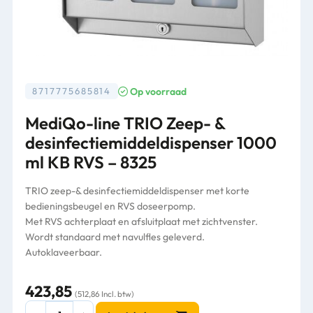
Op voorraad
8717775685814
MediQo-line TRIO Zeep- &
desinfectiemiddeldispenser 1000
ml KB RVS – 8325
TRIO zeep-& desinfectiemiddeldispenser met korte
bedieningsbeugel en RVS doseerpomp.
Met RVS achterplaat en afsluitplaat met zichtvenster.
Wordt standaard met navulfles geleverd.
Autoklaveerbaar.
423,85
(512,86 Incl. btw)
MediQo-