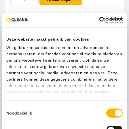
line
Foamzeepdispenser
automatisch
kunststof
1-3 werkdagen
wit
-
Deze website maakt gebruik van cookies
14216
aantal
We gebruiken cookies om content en advertenties te
Kan ik u helpen?
personaliseren, om functies voor social media te bieden en
Neem contact op
om ons websiteverkeer te analyseren. Ook delen we
informatie over uw gebruik van onze site met onze
partners voor social media, adverteren en analyse. Deze
partners kunnen deze gegevens combineren met andere
Beschrijving
informatie die u aan ze heeft verstrekt of die ze hebben
verzameld op basis van uw gebruik van hun services.
Eigenlijk zou het vanzelfsprekend moeten zijn gasten die
met schone handen het toilet verlaten. Met de
Toestemmingsselectie
professionele foamzeepdispenser van MediQo-line wijst u
Noodzakelijk
uw gasten op een subtiele manier op het belang van een
goede handhygiëne.