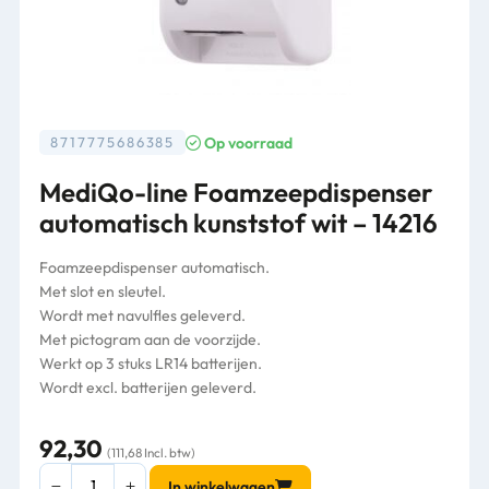
Op voorraad
8717775686385
MediQo-line Foamzeepdispenser
automatisch kunststof wit – 14216
Foamzeepdispenser automatisch.
Met slot en sleutel.
Wordt met navulfles geleverd.
Met pictogram aan de voorzijde.
Werkt op 3 stuks LR14 batterijen.
Wordt excl. batterijen geleverd.
92,30
(111,68 Incl. btw)
MediQo-
In winkelwagen