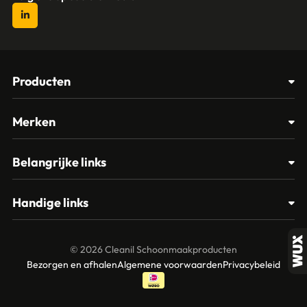
Producten
Afvalbakken
Merken
Glasbewassing
Cleanil
Belangrijke links
Materialen
Spectro
Klantenservice
Papier – Dispensers - Toiletinrichting
Handige links
Vikan
Contact
Reinigingsmiddelen
Veelgestelde vragen
MTS Europroducts
Mijn account
© 2026 Cleanil Schoonmaakproducten
Over ons
Bezorgen en afhalen
Algemene voorwaarden
Privacybeleid
Vileda
Garantie en retourneren
Unger