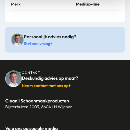
Merk
MediQo-line
Persoonlijk advies nodig?
Stel een vraag
CONTACT
Deskundig advies op maat?
Neem contact met ons op
Cleanil Schoonmaakproducten
Bijsterhuizen 2003, 6604 LH Wijchen
+31 (0)6 18 13 25 17
info@cleanil.nl
Volg ons op sociale media