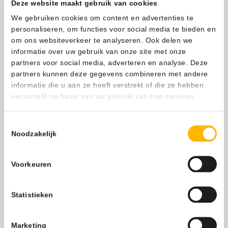
1-3 werkdagen
Deze website maakt gebruik van cookies
ml
-
We gebruiken cookies om content en advertenties te
8131
personaliseren, om functies voor social media te bieden en
aantal
om ons websiteverkeer te analyseren. Ook delen we
Kan ik u helpen?
informatie over uw gebruik van onze site met onze
Neem contact op
partners voor social media, adverteren en analyse. Deze
partners kunnen deze gegevens combineren met andere
informatie die u aan ze heeft verstrekt of die ze hebben
Beschrijving
verzameld op basis van uw gebruik van hun services.
Toestemmingsselectie
Met de afsluitplaat voor de 500ml MQ dispensers, geeft u
Noodzakelijk
uw zeepdispenser een verrassend complete look. Een
praktische en prachtige aanvulling in uw sanitaire ruimte.
Hoe intensief u de 500 ml MQ dispenser ook gebruikt, met
Voorkeuren
de afsluitplaat van MediQo-line blijft uw dispenser altijd in
topconditie. De afsluitplaat beschermt de flacon tegen
Statistieken
schadelijke invloeden van buitenaf. Dagelijkse controle van
de inhoud van de dispenser blijft mogelijk via het
zichtvenster. Eenvoudige montage is mogelijk via de
Marketing