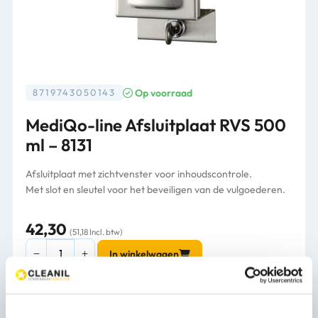
Op voorraad
8719743050143
MediQo-line Afsluitplaat RVS 500
ml – 8131
Afsluitplaat met zichtvenster voor inhoudscontrole.
Met slot en sleutel voor het beveiligen van de vulgoederen.
42,30
(51,18 Incl. btw)
MediQo-
In winkelwagen
line
Afsluitplaat
RVS
500