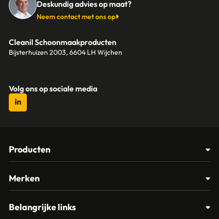
Deskundig advies op maat?
Neem contact met ons op
Cleanil Schoonmaakproducten
Bijsterhuizen 2003, 6604 LH Wijchen
+31 (0)6 18 13 25 17
info@cleanil.nl
Volg ons op sociale media
Producten
Afvalbakken
Merken
Glasbewassing
Cleanil
Belangrijke links
Materialen