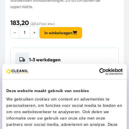
Aanbevolen installatiehoogte: 25-30 cm boven de
oppervlakte.
183,20
(221,67 Incl. btw)
Mediclinics
In winkelwagen
Foamzeepdispenser
automatisch
RVS
zwart
1-3 werkdagen
1000
ml
-
14051
Kan ik u helpen?
aantal
Neem contact op
Deze website maakt gebruik van cookies
We gebruiken cookies om content en advertenties te
personaliseren, om functies voor social media te bieden en
om ons websiteverkeer te analyseren. Ook delen we
Beschrijving
informatie over uw gebruik van onze site met onze
partners voor social media, adverteren en analyse. Deze