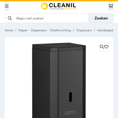
Zoeken
Home
/
Papier – Dispensers - Toiletinrichting
/
Dispensers
/
Handzeepdispe