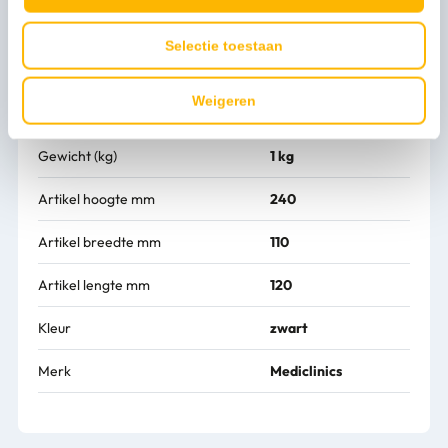
aan voor de automatische zeepdispenser van Mediclinics!
Creëer een chique en luxe sfeer Aanraking met dispenser
niet noodzakelijk, extra hygiënischLeg uw bezoekers in de
Selectie toestaan
watten met foamschuim
Weigeren
Meer productinformatie
Gewicht (kg)
1 kg
Artikel hoogte mm
240
Artikel breedte mm
110
Artikel lengte mm
120
Kleur
zwart
Merk
Mediclinics