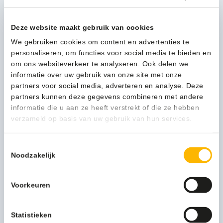
-
20002117
aantal
Deze website maakt gebruik van cookies
Kan ik u helpen?
We gebruiken cookies om content en advertenties te
Neem contact op
personaliseren, om functies voor social media te bieden en
om ons websiteverkeer te analyseren. Ook delen we
informatie over uw gebruik van onze site met onze
partners voor social media, adverteren en analyse. Deze
Beschrijving
partners kunnen deze gegevens combineren met andere
informatie die u aan ze heeft verstrekt of die ze hebben
verzameld op basis van uw gebruik van hun services.
De Beige Polijst Pad is ontworpen voor vloeronderhoud:
lichte reinigingstaken en polijsten. Hij is gemaakt van
polyester vezels in een dicht non-woven structuurpatroon,
Toestemmingsselectie
Noodzakelijk
verlijmd met een sterke lijm.
Deze pad is ontworpen voor polijsten en lichte
reinigingstaken. Verwijdert vuil en lichte krassen en
Voorkeuren
produceert daarbij een hoge glans. Voor gebruik op een
standaard vloerreinigingsmachine of schrobautomaat.
Ideaal voor machines met snelheden tot 800 toeren.
Statistieken
PDF