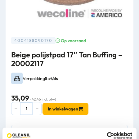
Op voorraad
4004188090170
Beige polijstpad 17″ Tan Buffing –
20002117
Verpakking
5 st/ds
35,09
(42,46 Incl. btw)
Beige
In winkelwagen
polijstpad
17"
Tan
Buffing
1-3 werkdagen