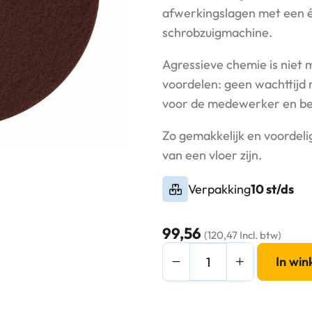
afwerkingslagen met een é
schrobzuigmachine.
Agressieve chemie is niet m
voordelen: geen wachttijd
voor de medewerker en bet
Zo gemakkelijk en voordelig
van een vloer zijn.
Verpakking
10 st/ds
99,56
(120,47 Incl. btw)
Maroon
In wi
Pad
16"
Chemical