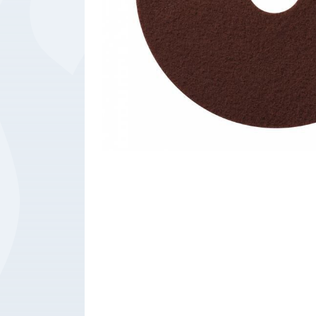
Bedrijfsbenodigdheden
Machines
Persoonlijke
Bescherming