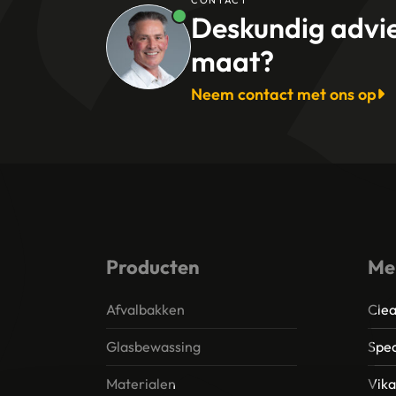
CONTACT
Deskundig advi
maat?
Neem contact met ons op
Producten
Me
Afvalbakken
Clea
Glasbewassing
Spec
Materialen
Vik