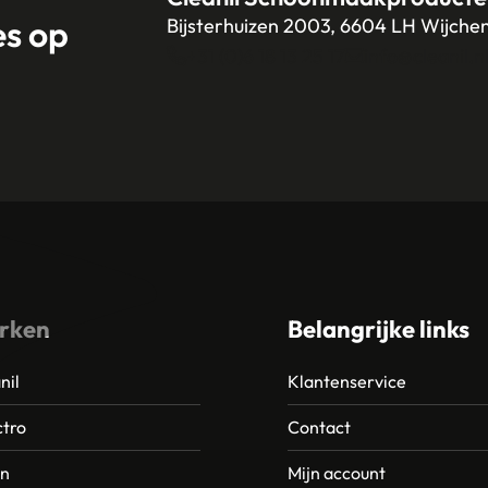
es op
Bijsterhuizen 2003, 6604 LH Wijche
+31 (0)6 18 13 25 17
info@cleanil.n
rken
Belangrijke links
nil
Klantenservice
tro
Contact
an
Mijn account