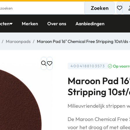
Zoeken
cten
Merken
Over ons
Aanbiedingen
/
Maroonpads
/
Maroon Pad 16″ Chemical Free Stripping 10st/ds
Op voorr
4004188103573
Maroon Pad 16
Stripping 10st
Milieuvriendelijk strippen 
De Maroon Chemical Free S
voor het droog of met all