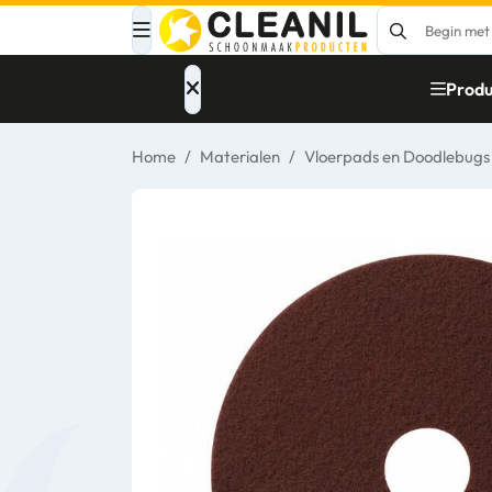
Menu
Produ
Home
/
Materialen
/
Vloerpads en Doodlebugs
Afvalinzameling
Materialen
Reinigingsmiddelen
Papier – Dispensers
- Toiletinrichting
Glasbewassing