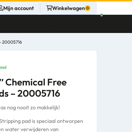
Mijn account
Winkelwagen
Klantenservice
Nu open
 – 20005716
CONTACT
Persoonlijk
aad
advies
″ Chemical Free
/ds – 20005716
nodig?
Stel een vraag
was nog nooit zo makkelijk!
tripping pad is speciaal ontworpen
een water verwijderen van