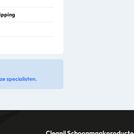
ipping
e specialisten.
Cleanil Schoonmaakproducte