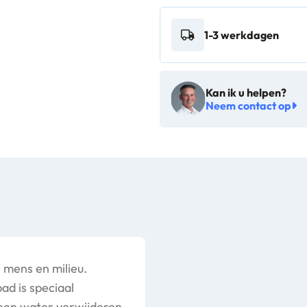
Free
1-3 werkdagen
Stripping
10st/ds
-
Kan ik u helpen?
20005716
Neem contact op
aantal
 mens en milieu.
ad is speciaal
leen water verwijderen