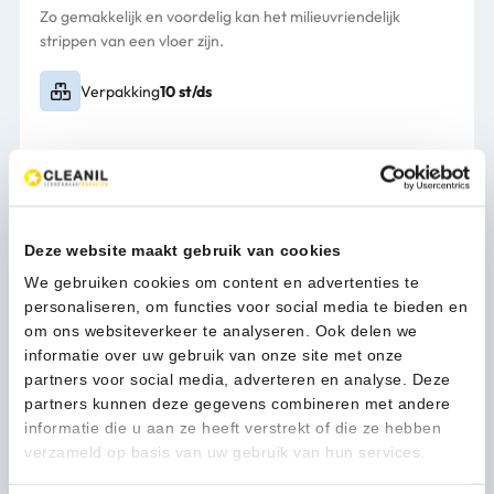
Zo gemakkelijk en voordelig kan het milieuvriendelijk
strippen van een vloer zijn.
Verpakking
10 st/ds
49,31
(59,67 Incl. btw)
Maroon
In winkelwagen
Pad
10"
Deze website maakt gebruik van cookies
Chemical
We gebruiken cookies om content en advertenties te
Free
1-3 werkdagen
personaliseren, om functies voor social media te bieden en
Stripping
om ons websiteverkeer te analyseren. Ook delen we
-
informatie over uw gebruik van onze site met onze
20005710
partners voor social media, adverteren en analyse. Deze
aantal
Kan ik u helpen?
partners kunnen deze gegevens combineren met andere
Neem contact op
informatie die u aan ze heeft verstrekt of die ze hebben
verzameld op basis van uw gebruik van hun services.