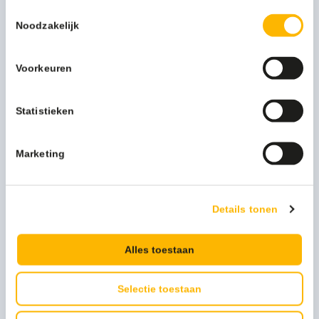
Download productinfo
Toestemmingsselectie
Noodzakelijk
Beschrijving
Voorkeuren
Strippen zonder chemie is beter voor mens en milieu.
Statistieken
De Maroon Chemical Free Stripping pad is speciaal
ontworpen voor het droog of met alleen water
verwijderen van afwerkingslagen met een
Marketing
éénschijfsmachine of schrobzuigmachine.
Agressieve chemie is niet meer nodig.
Dit biedt veel voordelen: geen wachttijd meer, minder
Details tonen
methodefouten, veilig voor de medewerker en beter voor
het milieu.
Zo gemakkelijk en voordelig kan het milieuvriendelijk
Alles toestaan
strippen van een vloer zijn.
Selectie toestaan
Meer productinformatie