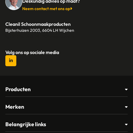
Deskundig advies op maat?
Neem contact met ons op
Cleanil Schoonmaakproducten
Bijsterhuizen 2003, 6604 LH Wijchen
+31 (0)6 18 13 25 17
info@cleanil.nl
Volg ons op sociale media
Producten
Afvalbakken
Merken
Glasbewassing
Cleanil
Belangrijke links
Materialen
Spectro