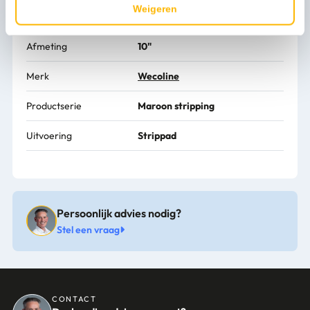
Weigeren
Kleur
Bruin
Afmeting
10"
Merk
Wecoline
Productserie
Maroon stripping
Uitvoering
Strippad
Persoonlijk advies nodig?
Stel een vraag
CONTACT