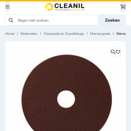
Zoeken
Home
/
Materialen
/
Vloerpads en Doodlebugs
/
Maroonpads
/
Maroon P