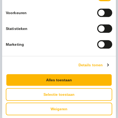
Download productinfo
Voorkeuren
Beschrijving
Statistieken
Bright 'n Water
zijn innovatieve vloerpads voor de het
reinigen, polijsten en renoveren van vloeren zonder
Marketing
chemie of reinigingsmiddel.
Dit is mogelijk door de duizenden synthetische diamantjes
die zich in de pad bevinden.
Bright 'n Water is de, onder Private Label geproduceerde,
Details tonen
Twister Pad.
Alles toestaan
Meer productinformatie
Selectie toestaan
Kleur
groen
Weigeren
Afmeting
9"