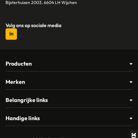
Bijsterhuizen 2003, 6604 LH Wijchen
+31 (0)6 18 13 25 17
info@cleanil.nl
Volg ons op sociale media
Producten
Afvalbakken
Merken
Glasbewassing
Cleanil
Belangrijke links
Materialen
Spectro
Klantenservice
Papier – Dispensers - Toiletinrichting
Handige links
Vikan
Contact
Reinigingsmiddelen
Veelgestelde vragen
MTS Europroducts