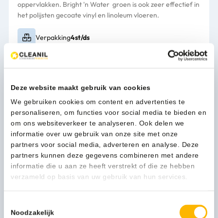
oppervlakken. Bright 'n Water groen is ook zeer effectief in
het polijsten gecoate vinyl en linoleum vloeren.
Verpakking
4st/ds
98,90
(119,67 Incl. btw)
Wecoline
In winkelwagen
Deze website maakt gebruik van cookies
Bright
'n
We gebruiken cookies om content en advertenties te
Water
personaliseren, om functies voor social media te bieden en
Cleaning
om ons websiteverkeer te analyseren. Ook delen we
1-3 werkdagen
pad
informatie over uw gebruik van onze site met onze
Groen
partners voor social media, adverteren en analyse. Deze
9"
partners kunnen deze gegevens combineren met andere
-
informatie die u aan ze heeft verstrekt of die ze hebben
Kan ik u helpen?
20200409
verzameld op basis van uw gebruik van hun services.
Neem contact op
aantal
Toestemmingsselectie
Noodzakelijk