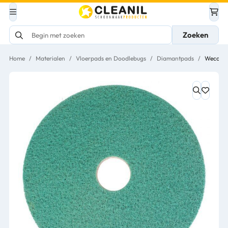
Zoeken
Home
/
Materialen
/
Vloerpads en Doodlebugs
/
Diamantpads
/
Wecolin