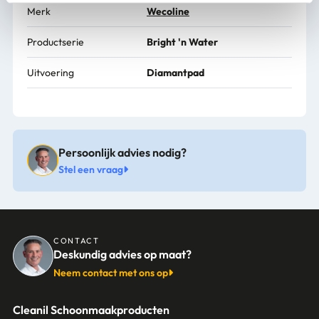
Merk
Wecoline
Productserie
Bright 'n Water
Uitvoering
Diamantpad
Persoonlijk advies nodig?
Stel een vraag
CONTACT
Deskundig advies op maat?
Neem contact met ons op
Cleanil Schoonmaakproducten