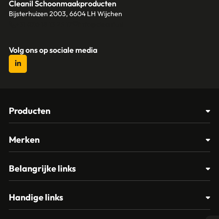
Cleanil Schoonmaakproducten
Bijsterhuizen 2003, 6604 LH Wijchen
+31 (0)6 18 13 25 17
info@cleanil.nl
Volg ons op sociale media
Producten
Afvalbakken
Merken
Glasbewassing
Cleanil
Belangrijke links
Materialen
Spectro
Klantenservice
Papier – Dispensers - Toiletinrichting
Handige links
Vikan
Contact
Reinigingsmiddelen
Veelgestelde vragen