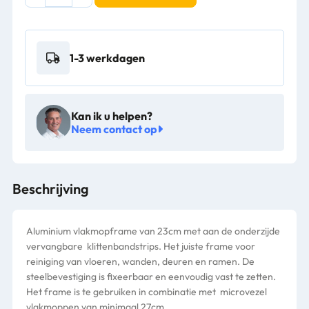
23cm
geschikt
voor
moppen
1-3 werkdagen
met
velcro
–
03030448
Kan ik u helpen?
aantal
Neem contact op
Beschrijving
Aluminium vlakmopframe van 23cm met aan de onderzijde
vervangbare klittenbandstrips. Het juiste frame voor
reiniging van vloeren, wanden, deuren en ramen. De
steelbevestiging is fixeerbaar en eenvoudig vast te zetten.
Het frame is te gebruiken in combinatie met microvezel
vlakmoppen van minimaal 27cm.