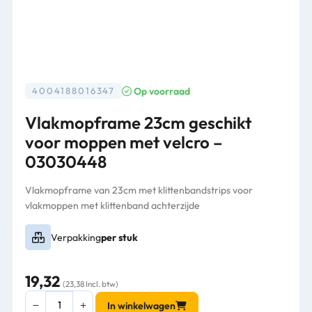
Op voorraad
4004188016347
Vlakmopframe 23cm geschikt
voor moppen met velcro –
03030448
Vlakmopframe van 23cm met klittenbandstrips voor
vlakmoppen met klittenband achterzijde
Verpakking
per stuk
19,32
(23,38 Incl. btw)
Vlakmopframe
In winkelwagen