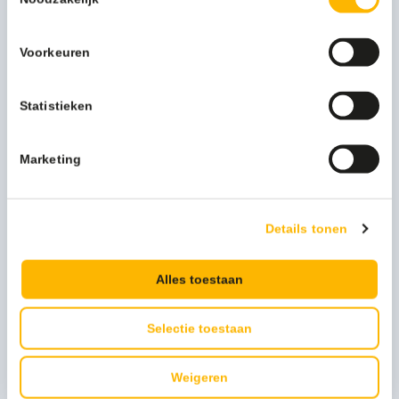
Bijpassende producten
Voorkeuren
Statistieken
Marketing
Wecoline Microvezel glasmop 28cm blauw – 03040440
Details tonen
6,39
(7,73 Incl. btw)
Alles toestaan
Selectie toestaan
Weigeren