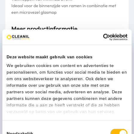
Ideaal voor de binnenzijde van ramen in combinatie met
een microvezel glasmop
Meer productinformatie
Kleur
blauw
Afmeting
23cm
Deze website maakt gebruik van cookies
Merk
Wecoline
We gebruiken cookies om content en advertenties te
personaliseren, om functies voor social media te bieden en
Uitvoering
Velcro
om ons websiteverkeer te analyseren. Ook delen we
informatie over uw gebruik van onze site met onze
partners voor social media, adverteren en analyse. Deze
partners kunnen deze gegevens combineren met andere
informatie die u aan ze heeft verstrekt of die ze hebben
Persoonlijk advies nodig?
verzameld op basis van uw gebruik van hun services.
Stel een vraag
Toestemmingsselectie
Noodzakelijk