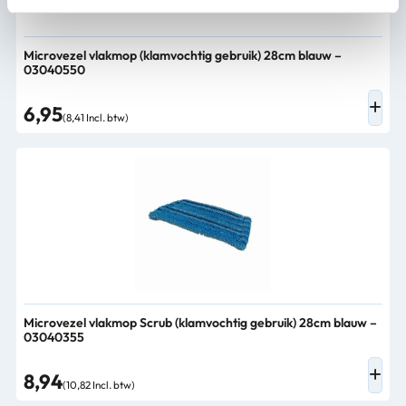
Microvezel vlakmop (klamvochtig gebruik) 28cm blauw –
03040550
6,95
(8,41 Incl. btw)
Microvezel vlakmop Scrub (klamvochtig gebruik) 28cm blauw –
03040355
8,94
(10,82 Incl. btw)