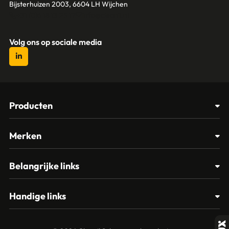
Bijsterhuizen 2003, 6604 LH Wijchen
+31 (0)6 18 13 25 17
info@cleanil.nl
Volg ons op sociale media
Producten
Afvalbakken
Merken
Glasbewassing
Cleanil
Belangrijke links
Materialen
Spectro
Klantenservice
Papier – Dispensers - Toiletinrichting
Handige links
Vikan
Contact
Reinigingsmiddelen
Veelgestelde vragen
MTS Europroducts