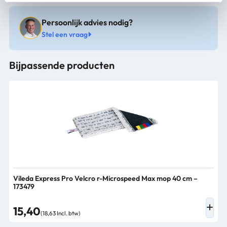
Persoonlijk advies nodig?
Stel een vraag
Bijpassende producten
Vileda Express Pro Velcro r-Microspeed Max mop 40 cm –
173479
15,40
(18,63 Incl. btw)