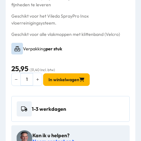
fijnheden te leveren
Geschikt voor het Vileda SprayPro Inox
vloerreinigingsysteem.
Geschikt voor alle vlakmoppen met klittenband (Velcro)
Verpakking
per stuk
25,95
(31,40 Incl. btw)
Vileda
In winkelwagen
Express
Pro
Velcro
mopframe
1-3 werkdagen
40cm
-
151233
aantal
Kan ik u helpen?