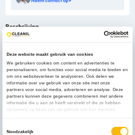
Neem contact op
Beschrijving
Het UltraSpeed Pro frame is het enige frame dat in
combinatie met het revolutionaire UltraSpeed Pro
Deze website maakt gebruik van cookies
perssysteem gebruikt kan worden.
We gebruiken cookies om content en advertenties te
Het frame wordt gebruikt voor het ergonomisch
personaliseren, om functies voor social media te bieden en
uitspoelen, uitwringen en vervangen van de mop zonder de
om ons websiteverkeer te analyseren. Ook delen we
vuile mop aan te raken.
informatie over uw gebruik van onze site met onze
Het inteligente design met dun profiel is lichtgewicht en
partners voor social media, adverteren en analyse. Deze
heeft een hoge bereikbaarheid onder meubels, achter
partners kunnen deze gegevens combineren met andere
radiatoren, in de hoeken.
informatie die u aan ze heeft verstrekt of die ze hebben
Het extra grote voetpedaal is eenvoudig te bedienen, ook
verzameld op basis van uw gebruik van hun services.
met veiligheidsschoenen.
Ergonomisch en lichtgewicht brake-frame 40cm
Speciaal ontworpen voor gebruik met de gepatenteerde
Toestemmingsselectie
US Pro hendelpers
Noodzakelijk