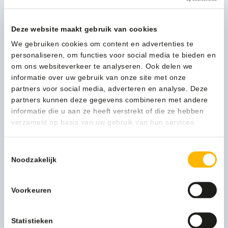
55cm
aluminium
met
Deze website maakt gebruik van cookies
vlak
1-3 werkdagen
We gebruiken cookies om content en advertenties te
foam
personaliseren, om functies voor social media te bieden en
met
om ons websiteverkeer te analyseren. Ook delen we
fixatiekoppeling
informatie over uw gebruik van onze site met onze
-
Kan ik u helpen?
partners voor social media, adverteren en analyse. Deze
10115709
Neem contact op
partners kunnen deze gegevens combineren met andere
aantal
informatie die u aan ze heeft verstrekt of die ze hebben
verzameld op basis van uw gebruik van hun services.
Beschrijving
Toestemmingsselectie
Noodzakelijk
Meer productinformatie
Afmeting
55cm
Voorkeuren
Merk
Wecoline
Statistieken