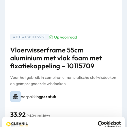
Op voorraad
4004188015951
Vloerwisserframe 55cm
aluminium met vlak foam met
fixatiekoppeling – 10115709
Voor het gebruik in combinatie met statische stofwisdoeken
en geïmpregneerde wisdoeken
Verpakking
per stuk
33,92
(41,04 Incl. btw)
Vloerwisserframe
In winkelwagen