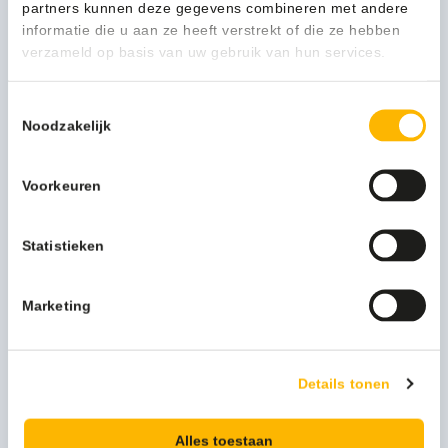
partners kunnen deze gegevens combineren met andere
informatie die u aan ze heeft verstrekt of die ze hebben
Gewicht (kg)
0,15 kg
verzameld op basis van uw gebruik van hun services.
Verpakkingseenheid
per stuk
Toestemmingsselectie
Model
VB 000853
Noodzakelijk
Kleur
wit
Voorkeuren
Merknaam
Rubbermaid
Artikel materiaal 1
Microfibre
Statistieken
Artikel hoogte mm
19
Marketing
Artikel breedte mm
83
Artikel lengte mm
559
Details tonen
Alles toestaan