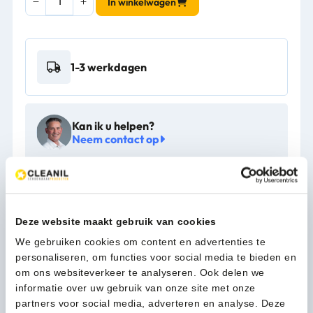
In winkelwagen
microvezelvervanghoes
voor
steelstoffer
wit
1-3 werkdagen
-
VB
000853
aantal
Kan ik u helpen?
Neem contact op
Beschrijving
Deze website maakt gebruik van cookies
We gebruiken cookies om content en advertenties te
Vervangende hoes van hoogwaardige microvezel voor
personaliseren, om functies voor social media te bieden en
zowel droog als klamvochtig gebruik. Geschikt voor de
om ons websiteverkeer te analyseren. Ook delen we
Hygen Quick Connect flexibele steelstoffer (VB 000852).
informatie over uw gebruik van onze site met onze
partners voor social media, adverteren en analyse. Deze
Meer productinformatie