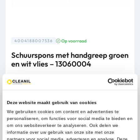
Op voorraad
4004188007536
Schuurspons met handgreep groen
en wit vlies – 13060004
Zachte schuurspons voor delicate oppervlakken.
Afmeting: 14 x 7 x 4,5 cm
Verpakking
10st/pk
Deze website maakt gebruik van cookies
We gebruiken cookies om content en advertenties te
personaliseren, om functies voor social media te bieden en
6,10
(7,38 Incl. btw)
om ons websiteverkeer te analyseren. Ook delen we
Schuurspons
informatie over uw gebruik van onze site met onze
In winkelwagen
met
partners voor social media, adverteren en analyse. Deze