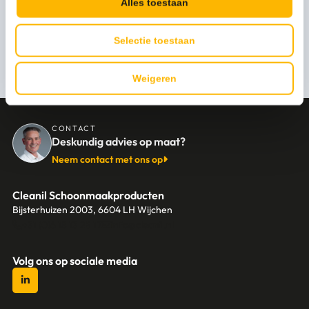
Alles toestaan
Selectie toestaan
Persoonlijk advies nodig?
Stel een vraag
Weigeren
CONTACT
Deskundig advies op maat?
Neem contact met ons op
Cleanil Schoonmaakproducten
Bijsterhuizen 2003, 6604 LH Wijchen
+31 (0)6 18 13 25 17
info@cleanil.nl
Volg ons op sociale media