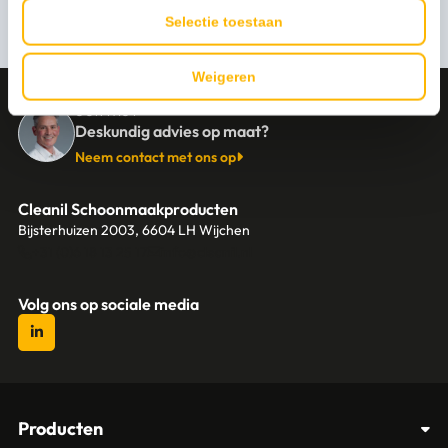
Stel een vraag
Selectie toestaan
Weigeren
CONTACT
Deskundig advies op maat?
Neem contact met ons op
Cleanil Schoonmaakproducten
Bijsterhuizen 2003, 6604 LH Wijchen
+31 (0)6 18 13 25 17
info@cleanil.nl
Volg ons op sociale media
Producten