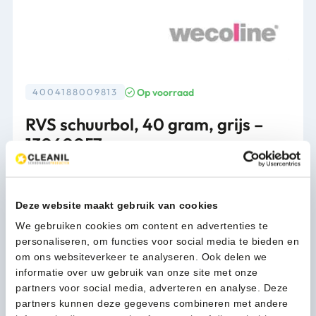
Op voorraad
4004188009813
RVS schuurbol, 40 gram, grijs –
13060057
Verpakking
10st/pk
Deze website maakt gebruik van cookies
10,64
We gebruiken cookies om content en advertenties te
(12,87 Incl. btw)
RVS
personaliseren, om functies voor social media te bieden en
In winkelwagen
schuurbol,
om ons websiteverkeer te analyseren. Ook delen we
40
informatie over uw gebruik van onze site met onze
gram,
partners voor social media, adverteren en analyse. Deze
grijs
partners kunnen deze gegevens combineren met andere
1-3 werkdagen