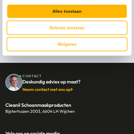
Merk
Wecoline
Alles toestaan
Selectie toestaan
Persoonlijk advies nodig?
Weigeren
Stel een vraag
CONTACT
Deskundig advies op maat?
Neem contact met ons op
Cleanil Schoonmaakproducten
Bijsterhuizen 2003, 6604 LH Wijchen
+31 (0)6 18 13 25 17
info@cleanil.nl
Volg ons op sociale media