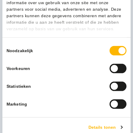
non-
informatie over uw gebruik van onze site met onze
woven
partners voor social media, adverteren en analyse. Deze
(in
partners kunnen deze gegevens combineren met andere
1-3 werkdagen
dispenserdoos)
informatie die u aan ze heeft verstrekt of die ze hebben
rood
verzameld op basis van uw gebruik van hun services.
50/ds
-
Kan ik u helpen?
Toestemmingsselectie
02035002
Neem contact op
Noodzakelijk
aantal
Voorkeuren
Beschrijving
Statistieken
Marketing
Meer productinformatie
Kleur
rood
Details tonen