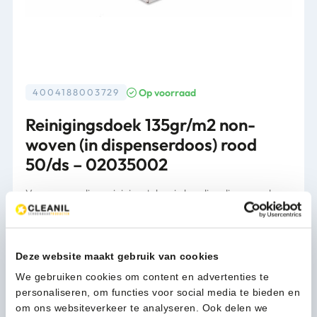
Op voorraad
4004188003729
Reinigingsdoek 135gr/m2 non-
woven (in dispenserdoos) rood
50/ds – 02035002
Voor eenvoudige reinigingstaken in handige dispenserdoos.
Verpakking
50st/ds
Deze website maakt gebruik van cookies
13,91
(16,83 Incl. btw)
We gebruiken cookies om content en advertenties te
Reinigingsdoek
personaliseren, om functies voor social media te bieden en
In winkelwagen
135gr/m2
om ons websiteverkeer te analyseren. Ook delen we