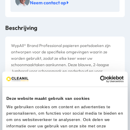
-
Neem contact op
7300
aantal
Beschrijving
WypAll® Brand Professional papieren poetsdoeken zijn
ontworpen voor de specifieke omgevingen waarin ze
worden gebruikt, zodat ze elke keer weer uw
schoonmaaktaken aankunnen. Deze blauwe, 2-laagse
Jumborol voor schoonmaak en onderhoud en voor
eenmalig gebruik is een veelzijdige grote rol, ontworpen
voor een groot aantal reinigings- en poetstaken. Deze rol is
perfect voor gebruik in verwerkingsomgevingen. Onze
unieke Airflex™ technologie zorgt voor uitzonderlijke
Deze website maakt gebruik van cookies
stevigheid en absorptievermogen. Deze rol is compatibel
We gebruiken cookies om content en advertenties te
met de mobiele of gemonteerde jumborol dispensers van
personaliseren, om functies voor social media te bieden en
Kimberly-Clark Professional™ (61540 en 61550). Individuele
om ons websiteverkeer te analyseren. Ook delen we
velgrootte: 38 cm (L) x 23,5 cm (B).
informatie over uw gebruik van onze site met onze