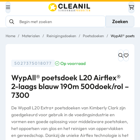
Zoeken
Home
/
Materialen
/
Reinigingsdoeken
/
Poetsdoeken
/
WypAll® poetsdoe
Op voorraad
5027375018077
WypAll® poetsdoek L20 Airflex®
2-laags blauw 190m 500doek/rol –
7300
De Wypall L20 Extra+ poetsdoeken van Kimberly Clark zijn
goedgekeurd voor gebruik in de voedingsindustrie en
vormen een goede oplossing voor middelzware poetstaken,
het oppoetsen van glas en het reinigen van oppervlakken
en gereedschap. Dankzij de unieke Airflex technologie is het