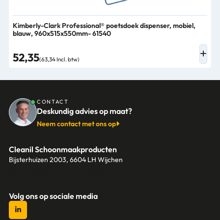
Kimberly-Clark Professional® poetsdoek dispenser, mobiel,
blauw, 960x515x550mm- 61540
52,35
(63,34 Incl. btw)
CONTACT
Deskundig advies op maat?
Neem contact met ons op
Cleanil Schoonmaakproducten
Bijsterhuizen 2003, 6604 LH Wijchen
+31 (0)6 18 13 25 17
info@cleanil.nl
Volg ons op sociale media