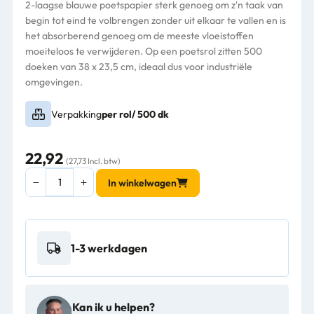
2-laagse blauwe poetspapier sterk genoeg om z'n taak van
begin tot eind te volbrengen zonder uit elkaar te vallen en is
het absorberend genoeg om de meeste vloeistoffen
moeiteloos te verwijderen. Op een poetsrol zitten 500
doeken van 38 x 23,5 cm, ideaal dus voor industriële
omgevingen.
Verpakking
per rol/ 500 dk
22,92
(27,73 Incl. btw)
WypAll®
In winkelwagen
poetsdoek
L20
Airflex®
2-
1-3 werkdagen
laags
blauw
190m
500doek/rol
Kan ik u helpen?