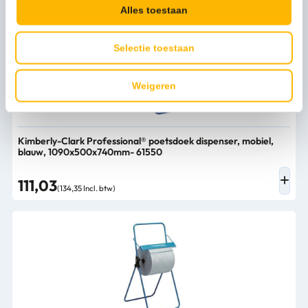
Alles toestaan
Selectie toestaan
Weigeren
Kimberly-Clark Professional® poetsdoek dispenser, mobiel,
blauw, 1090x500x740mm- 61550
111,03
(134,35 Incl. btw)