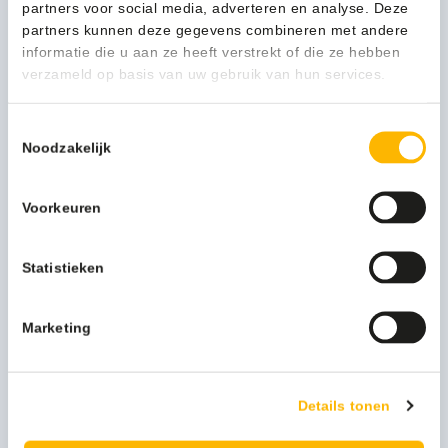
partners voor social media, adverteren en analyse. Deze
Meer productinformatie
partners kunnen deze gegevens combineren met andere
informatie die u aan ze heeft verstrekt of die ze hebben
Kleur
blauw
verzameld op basis van uw gebruik van hun services.
Afmeting
38 x 23,5 cm
Toestemmingsselectie
Merk
Kimberly-Clark
Noodzakelijk
Productserie
Wypall L20
Voorkeuren
Uitvoering
Poetsdoek
Statistieken
Marketing
Persoonlijk advies nodig?
Stel een vraag
Details tonen
Bijpassende producten