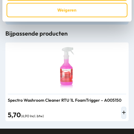
Persoonlijk advies nodig?
Weigeren
Stel een vraag
Bijpassende producten
Spectro Washroom Cleaner RTU 1L FoamTrigger – A005150
5,70
(6,90 Incl. btw)