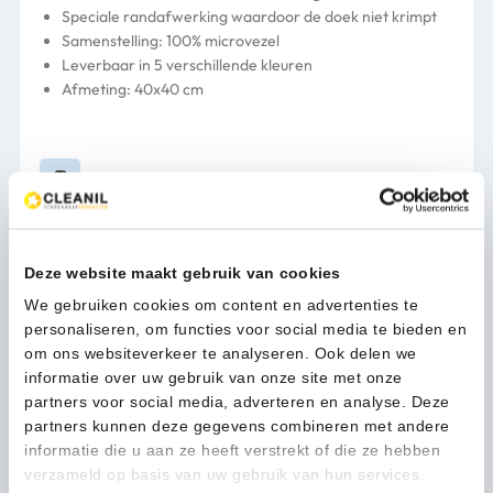
Speciale randafwerking waardoor de doek niet krimpt
Samenstelling: 100% microvezel
Leverbaar in 5 verschillende kleuren
Afmeting: 40x40 cm
Verpakking
10 st/pk
15,50
(18,76 Incl. btw)
Deze website maakt gebruik van cookies
Microvezel
In winkelwagen
reinigingsdoek
We gebruiken cookies om content en advertenties te
Premium
personaliseren, om functies voor social media te bieden en
Stretch
om ons websiteverkeer te analyseren. Ook delen we
rood
informatie over uw gebruik van onze site met onze
1-3 werkdagen
10/pk
partners voor social media, adverteren en analyse. Deze
-
partners kunnen deze gegevens combineren met andere
30103402
informatie die u aan ze heeft verstrekt of die ze hebben
aantal
verzameld op basis van uw gebruik van hun services.
Kan ik u helpen?