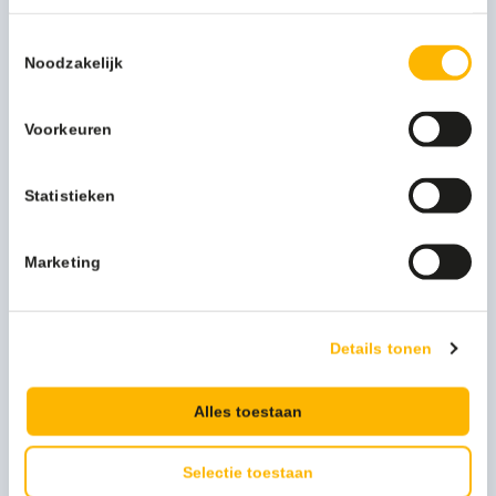
Neem contact op
Toestemmingsselectie
Noodzakelijk
Beschrijving
Voorkeuren
Meer productinformatie
Statistieken
Kleur
rood
Afmeting
40x40cm
Marketing
Merk
Cleanil
Details tonen
Levertijd
1-3 werkdagen
Materiaal
Microvezel
Alles toestaan
Selectie toestaan