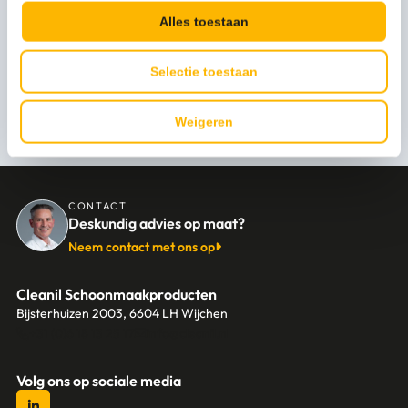
Alles toestaan
Selectie toestaan
Persoonlijk advies nodig?
Stel een vraag
Weigeren
CONTACT
Deskundig advies op maat?
Neem contact met ons op
Cleanil Schoonmaakproducten
Bijsterhuizen 2003, 6604 LH Wijchen
+31 (0)6 18 13 25 17
info@cleanil.nl
Volg ons op sociale media