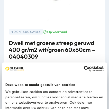
Op voorraad
4004188062986
Dweil met groene streep geruwd
400 gr/m2 wit/groen 60x60cm –
04040309
Verpakking
10st/pk
19,35
Deze website maakt gebruik van cookies
(23,41 Incl. btw)
Dweil
We gebruiken cookies om content en advertenties te
In winkelwagen
met
personaliseren, om functies voor social media te bieden en
groene
om ons websiteverkeer te analyseren. Ook delen we
streep
informatie over uw gebruik van onze site met onze