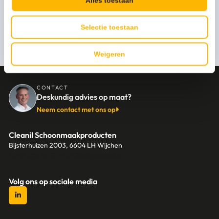
Alles toestaan
Persoonlijk advies nodig?
Selectie toestaan
Stel een vraag
Weigeren
CONTACT
Deskundig advies op maat?
Neem contact met ons op
Cleanil Schoonmaakproducten
Bijsterhuizen 2003, 6604 LH Wijchen
+31 (0)6 18 13 25 17
info@cleanil.nl
Volg ons op sociale media