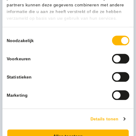
Meer productinformatie
partners kunnen deze gegevens combineren met andere
informatie die u aan ze heeft verstrekt of die ze hebben
Gewicht (kg)
23,6 kg
verzameld op basis van uw gebruik van hun services.
Verpakkingseenheid
Per stuk
Toestemmingsselectie
Model
VB 004094
Noodzakelijk
Kleur
grijs
Voorkeuren
Merknaam
Rubbermaid
Statistieken
Artikel materiaal 1
Polypropylene
Artikel hoogte mm
419
Marketing
Artikel breedte mm
940
Artikel lengte mm
527
Details tonen