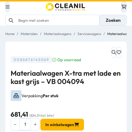
Zoeken
Home
/
Materialen
/
Materiaalwagens
/
Servicewagens
/
Materiaalwagen
Op voorraad
0086876145069
Materiaalwagen X-tra met lade en
kast grijs – VB 004094
Verpakking
Per stuk
681,41
(824,51 Incl. btw)
Materiaalwagen
In winkelwagen
X-