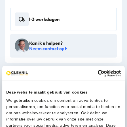
tra
met
lade
1-3 werkdagen
en
kast
grijs
-
Kan ik u helpen?
VB
Neem contact op
004094
aantal
Beschrijving
Duurzame en stijlvolle materiaalwagen voor opslag en
Deze website maakt gebruik van cookies
transport in keuken en publieke ruimten. Het onderste
We gebruiken cookies om content en advertenties te
gesloten schap heeft een vergrendelbare deur. Voorzien
personaliseren, om functies voor social media te bieden en
van 4 zwenkwielen die geen sporen achterlaten.
om ons websiteverkeer te analyseren. Ook delen we
Laadvermogen tot 135 kg, maximaal 45 kg per schap.
informatie over uw gebruik van onze site met onze
partners voor social media, adverteren en analyse. Deze