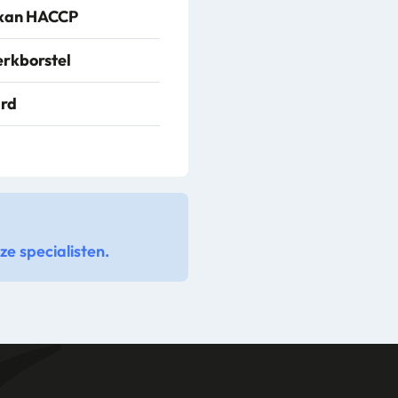
kan HACCP
rkborstel
rd
e specialisten.