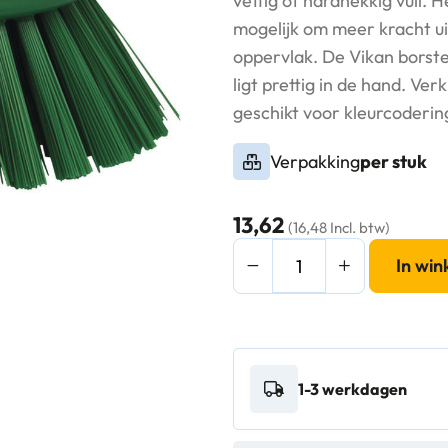
vettig of hardnekkig vuil.
mogelijk om meer kracht ui
oppervlak. De Vikan borste
ligt prettig in de hand. Ver
geschikt voor kleurcoderin
Verpakking
per stuk
13,62
(16,48 Incl. btw)
Vikan
In wi
Hygiëne
Ronde
Werkborstel
Hard
1-3 werkdagen
11cm
groen
-