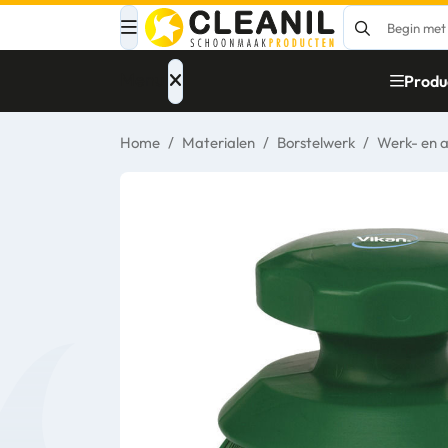
Menu
Produ
Home
/
Materialen
/
Borstelwerk
/
Werk- en a
Afvalinzameling
Materialen
Reinigingsmiddelen
Papier – Dispensers
- Toiletinrichting
Glasbewassing