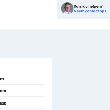
Kan ik u helpen?
38852
Neem contact op
aantal
cm
oen
kan