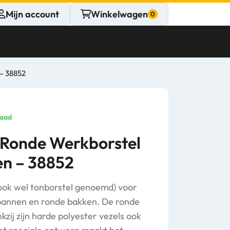
Mijn account
Winkelwagen
Klantenservice
Gesloten
 – 38852
CONTACT
Persoonlijk
raad
advies
 Ronde Werkborstel
en – 38852
nodig?
Stel een vraag
ook wel tonborstel genoemd) voor
pannen en ronde bakken. De ronde
zij zijn harde polyester vezels ook