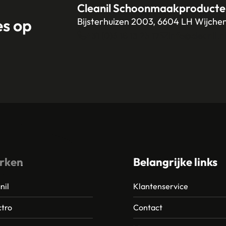
Cleanil Schoonmaakproducte
es op
Bijsterhuizen 2003, 6604 LH Wijche
+31 (0)6 18 13 25 17
info@cleanil.n
rken
Belangrijke links
nil
Klantenservice
tro
Contact