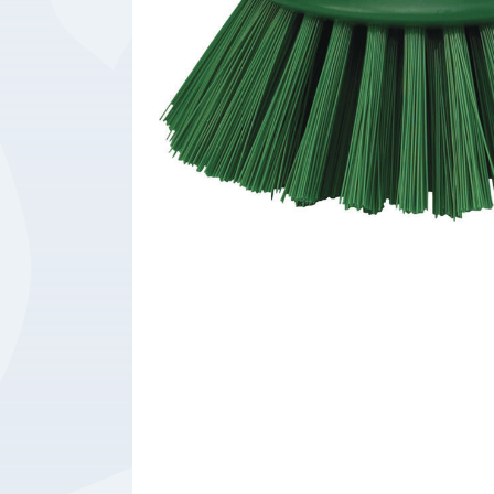
Bedrijfsbenodigdheden
Machines
Persoonlijke
Bescherming