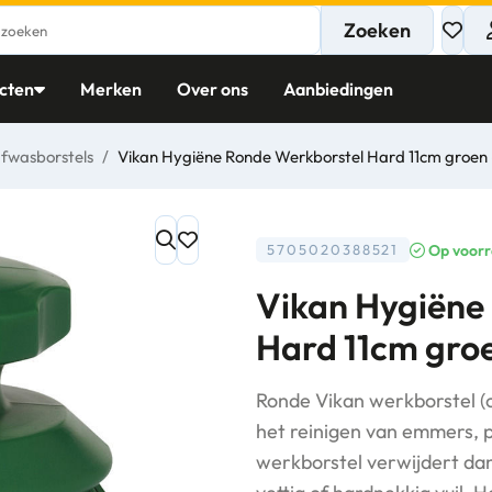
Zoeken
cten
Merken
Over ons
Aanbiedingen
fwasborstels
/
Vikan Hygiëne Ronde Werkborstel Hard 11cm groen
Op voor
5705020388521
Vikan Hygiëne
Hard 11cm gro
Ronde Vikan werkborstel (
het reinigen van emmers, 
werkborstel verwijdert dank