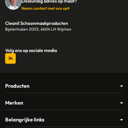
Deskundig advies op maat?
Neem contact met ons op
Cleanil Schoonmaakproducten
Bijsterhuizen 2003, 6604 LH Wijchen
+31 (0)6 18 13 25 17
info@cleanil.nl
Volg ons op sociale media
Producten
Afvalbakken
Merken
Glasbewassing
Cleanil
Belangrijke links
Materialen
Spectro