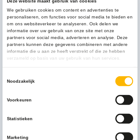
Deze website maakt gebruik van cookies
56,75
(68,67 Incl. btw)
We gebruiken cookies om content en advertenties te
Wecoline
In winkelwagen
personaliseren, om functies voor social media te bieden en
Afwasborstel
om ons websiteverkeer te analyseren. Ook delen we
kunststof
informatie over uw gebruik van onze site met onze
rond
partners voor social media, adverteren en analyse. Deze
ppn
1-3 werkdagen
partners kunnen deze gegevens combineren met andere
-
informatie die u aan ze heeft verstrekt of die ze hebben
10050543
verzameld op basis van uw gebruik van hun services.
aantal
Kan ik u helpen?
Toestemmingsselectie
Neem contact op
Noodzakelijk
Voorkeuren
Beschrijving
Statistieken
Meer productinformatie
Kleur
wit
Marketing