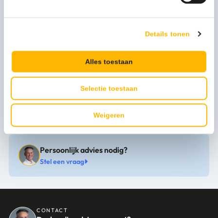
Merk
Wecoline
Uitvoering
Afwasborstel
Details tonen
Materiaal
Kunststof
Alles toestaan
Gewicht
3
Selectie toestaan
Materiaalhardheid
Medium
Weigeren
Persoonlijk advies nodig?
Stel een vraag
CONTACT