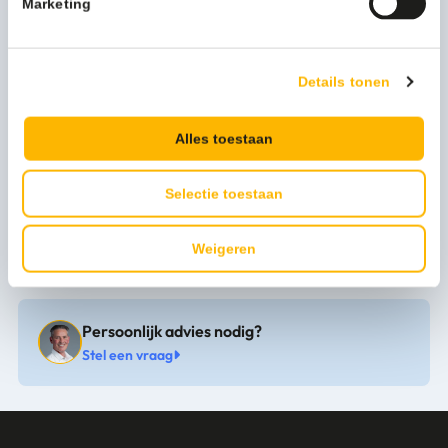
Marketing
Meer productinformatie
Afmeting
60cm
Details tonen
Kleur
wit
Merk
Vikan
Alles toestaan
Productserie
Vikan HACCP
Selectie toestaan
Uitvoering
Vloertrekker
Weigeren
Persoonlijk advies nodig?
Stel een vraag