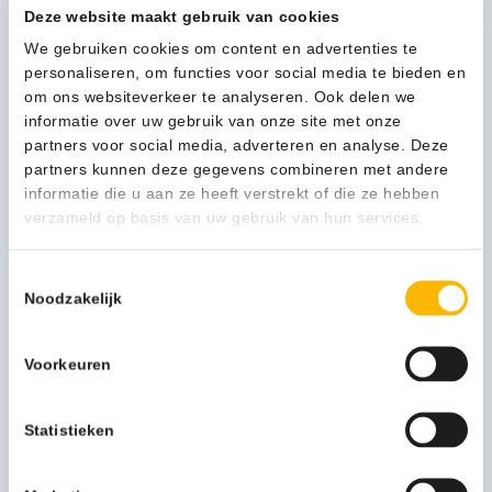
Deze website maakt gebruik van cookies
Verpakking
per stuk
We gebruiken cookies om content en advertenties te
personaliseren, om functies voor social media te bieden en
21,69
(26,24 Incl. btw)
om ons websiteverkeer te analyseren. Ook delen we
Vikan
informatie over uw gebruik van onze site met onze
In winkelwagen
Hygiëne
partners voor social media, adverteren en analyse. Deze
Vloertrekker
partners kunnen deze gegevens combineren met andere
Klassiek
informatie die u aan ze heeft verstrekt of die ze hebben
60cm
verzameld op basis van uw gebruik van hun services.
1-3 werkdagen
wit
-
Toestemmingsselectie
77545
Noodzakelijk
aantal
Kan ik u helpen?
Neem contact op
Voorkeuren
Statistieken
Beschrijving