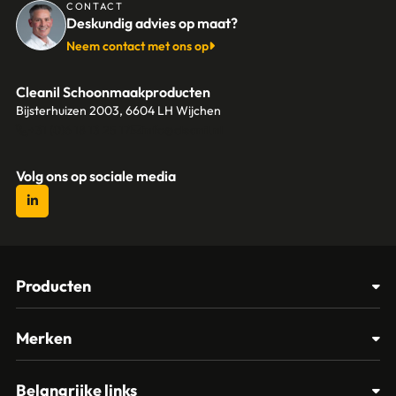
CONTACT
Deskundig advies op maat?
Neem contact met ons op
Cleanil Schoonmaakproducten
Bijsterhuizen 2003, 6604 LH Wijchen
+31 (0)6 18 13 25 17
info@cleanil.nl
Volg ons op sociale media
Producten
Afvalbakken
Merken
Glasbewassing
Cleanil
Belangrijke links