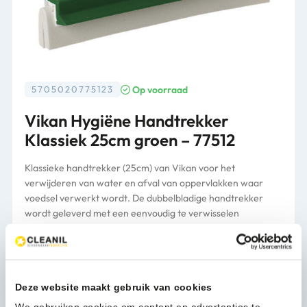
Op voorraad
5705020775123
Vikan Hygiëne Handtrekker
Klassiek 25cm groen – 77512
Klassieke handtrekker (25cm) van Vikan voor het
verwijderen van water en afval van oppervlakken waar
voedsel verwerkt wordt. De dubbelbladige handtrekker
wordt geleverd met een eenvoudig te verwisselen
schuimrubber cassette. Inclusief korte steel.
Verpakking
per stuk
Deze website maakt gebruik van cookies
9,86
(11,93 Incl. btw)
We gebruiken cookies om content en advertenties te