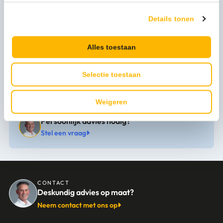
Afmeting
25cm
Details tonen
Merk
Vikan
Productserie
Handtrekker
Alles toestaan
Uitvoering
Handtrekker
Selectie toestaan
Weigeren
Persoonlijk advies nodig?
Stel een vraag
CONTACT
Deskundig advies op maat?
Neem contact met ons op