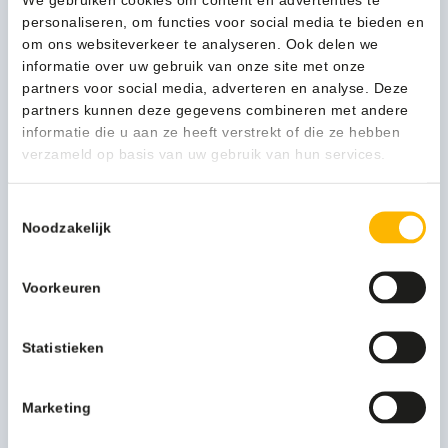
Vikan
personaliseren, om functies voor social media te bieden en
In winkelwagen
Hygiëne
om ons websiteverkeer te analyseren. Ook delen we
Handtrekker
informatie over uw gebruik van onze site met onze
Klassiek
partners voor social media, adverteren en analyse. Deze
25cm
partners kunnen deze gegevens combineren met andere
1-3 werkdagen
groen
informatie die u aan ze heeft verstrekt of die ze hebben
-
verzameld op basis van uw gebruik van hun services.
77512
aantal
Kan ik u helpen?
Toestemmingsselectie
Neem contact op
Noodzakelijk
Voorkeuren
Beschrijving
Statistieken
Meer productinformatie
Kleur
groen
Marketing