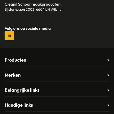
Cleanil Schoonmaakproducten
Bijsterhuizen 2003, 6604 LH Wijchen
+31 (0)6 18 13 25 17
info@cleanil.nl
Volg ons op sociale media
Producten
Afvalbakken
Merken
Glasbewassing
Cleanil
Belangrijke links
Materialen
Spectro
Klantenservice
Papier – Dispensers - Toiletinrichting
Handige links
Vikan
Contact
Reinigingsmiddelen