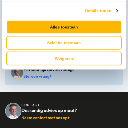
Afmeting
40cm
Details tonen
Merk
Vikan
Productserie
Vikan HACCP
Alles toestaan
Uitvoering
Condenstrekker
Selectie toestaan
Weigeren
Persoonlijk advies nodig?
Stel een vraag
CONTACT
Deskundig advies op maat?
Neem contact met ons op