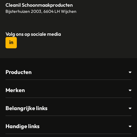
Cleanil Schoonmaakproducten
Bijsterhuizen 2003, 6604 LH Wijchen
+31 (0)6 18 13 25 17
info@cleanil.nl
Volg ons op sociale media
Producten
Afvalbakken
Merken
Glasbewassing
Cleanil
Belangrijke links
Materialen
Spectro
Klantenservice
Papier – Dispensers - Toiletinrichting
Handige links
Vikan
Contact
Reinigingsmiddelen