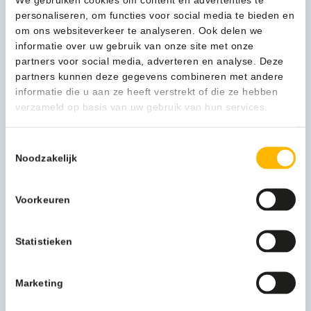
Vikan
personaliseren, om functies voor social media te bieden en
In winkelwagen
Hygiëne
om ons websiteverkeer te analyseren. Ook delen we
Condenstrekker
informatie over uw gebruik van onze site met onze
40cm
partners voor social media, adverteren en analyse. Deze
groen
partners kunnen deze gegevens combineren met andere
1-3 werkdagen
-
informatie die u aan ze heeft verstrekt of die ze hebben
77162
verzameld op basis van uw gebruik van hun services.
aantal
Kan ik u helpen?
Toestemmingsselectie
Neem contact op
Noodzakelijk
Voorkeuren
Beschrijving
Statistieken
Meer productinformatie
Kleur
groen
Marketing