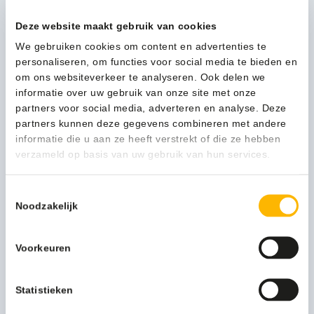
toepassen van kleurcodering.
Deze website maakt gebruik van cookies
Verpakking
per stuk
We gebruiken cookies om content en advertenties te
personaliseren, om functies voor social media te bieden en
om ons websiteverkeer te analyseren. Ook delen we
17,96
(21,73 Incl. btw)
informatie over uw gebruik van onze site met onze
Vikan
partners voor social media, adverteren en analyse. Deze
In winkelwagen
UST
partners kunnen deze gegevens combineren met andere
Handveger
informatie die u aan ze heeft verstrekt of die ze hebben
Zacht
verzameld op basis van uw gebruik van hun services.
geel
1-3 werkdagen
-
Toestemmingsselectie
45816
Noodzakelijk
aantal
Kan ik u helpen?
Voorkeuren
Neem contact op
Statistieken
Beschrijving