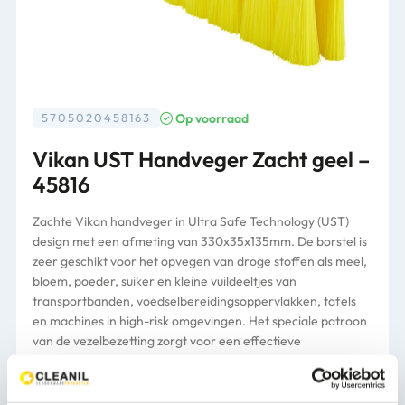
Op voorraad
5705020458163
Vikan UST Handveger Zacht geel –
45816
Zachte Vikan handveger in Ultra Safe Technology (UST)
design met een afmeting van 330x35x135mm. De borstel is
zeer geschikt voor het opvegen van droge stoffen als meel,
bloem, poeder, suiker en kleine vuildeeltjes van
transportbanden, voedselbereidingsoppervlakken, tafels
en machines in high-risk omgevingen. Het speciale patroon
van de vezelbezetting zorgt voor een effectieve
schoonmaak. Na gebruik is de borstel snel en grondig te
reinigen. De handveger is bestand tegen temperaturen tot
121°C en is verkrijgbaar in diverse kleuren voor het