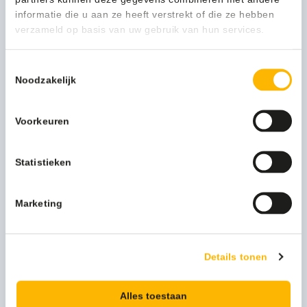
Neem contact op
informatie die u aan ze heeft verstrekt of die ze hebben
verzameld op basis van uw gebruik van hun services.
Beschrijving
Toestemmingsselectie
Noodzakelijk
Meer productinformatie
Voorkeuren
Afmeting
130cm
Kleur
Paars
Statistieken
Merk
Vikan
Marketing
Productserie
Vikan HACCP
Materiaal
Polypropyleen
Details tonen
Alles toestaan