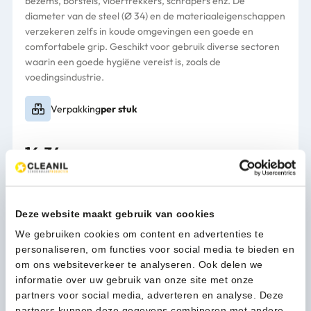
bezems, borstels, vloertrekkers, schrapers enz. De
diameter van de steel (Ø 34) en de materiaaleigenschappen
verzekeren zelfs in koude omgevingen een goede en
comfortabele grip. Geschikt voor gebruik diverse sectoren
waarin een goede hygiëne vereist is, zoals de
voedingsindustrie.
Verpakking
per stuk
16,34
(19,77 Incl. btw)
Vikan
In winkelwagen
Ultra
Hygiëne
Deze website maakt gebruik van cookies
Steel
130cm
We gebruiken cookies om content en advertenties te
1-3 werkdagen
Paars
personaliseren, om functies voor social media te bieden en
-
om ons websiteverkeer te analyseren. Ook delen we
29608
informatie over uw gebruik van onze site met onze
aantal
partners voor social media, adverteren en analyse. Deze
Kan ik u helpen?
partners kunnen deze gegevens combineren met andere