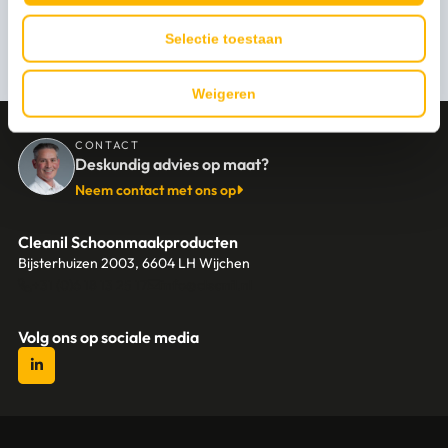
Persoonlijk advies nodig?
Selectie toestaan
Stel een vraag
Weigeren
CONTACT
Deskundig advies op maat?
Neem contact met ons op
Cleanil Schoonmaakproducten
Bijsterhuizen 2003, 6604 LH Wijchen
+31 (0)6 18 13 25 17
info@cleanil.nl
Volg ons op sociale media