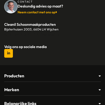
CONTACT
Deskundig advies op maat?
Neem contact met ons op
Cleanil Schoonmaakproducten
Bijsterhuizen 2003, 6604 LH Wijchen
+31 (0)6 18 13 25 17
info@cleanil.nl
Volg ons op sociale media
Producten
Afvalbakken
Merken
Glasbewassing
Cleanil
Belangrijke links