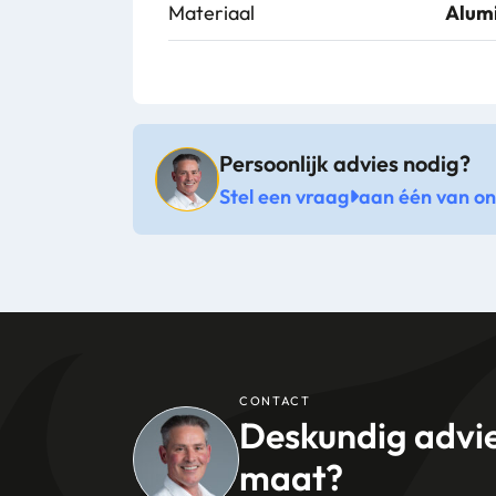
Materiaal
Alum
Persoonlijk advies nodig?
Stel een vraag
aan één van onz
CONTACT
Deskundig advi
maat?