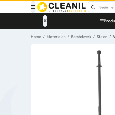
Menu
Produ
Home
/
Materialen
/
Borstelwerk
/
Stelen
/
V
Afvalinzameling
Materialen
Reinigingsmiddelen
Papier – Dispensers
- Toiletinrichting
Glasbewassing