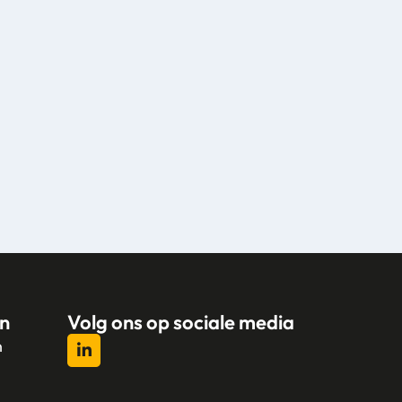
n
Volg ons op sociale media
n
l