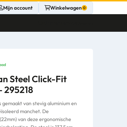
Mijn account
Winkelwagen
Klantenservice
Gesloten
CONTACT
Persoonlijk
aad
advies
n Steel Click-Fit
 – 295218
nodig?
Stel een vraag
s gemaakt van stevig aluminium en
geïsoleerd manchet. De
r (22mm) van deze ergonomische