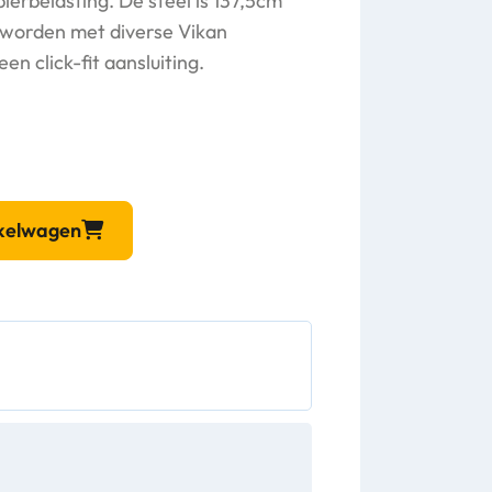
pierbelasting. De steel is 137,5cm
 worden met diverse Vikan
n click-fit aansluiting.
nkelwagen