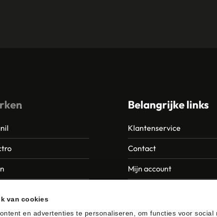
rken
Belangrijke links
nil
Klantenservice
tro
Contact
an
Mijn account
Europroducts
Garantie en retourneren
ik van cookies
da
ntent en advertenties te personaliseren, om functies voor social