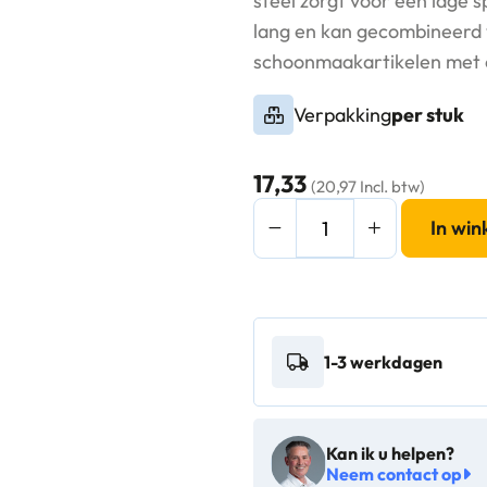
steel zorgt voor een lage s
lang en kan gecombineerd
schoonmaakartikelen met ee
Verpakking
per stuk
17,33
(20,97 Incl. btw)
Vikan
In wi
ErgoClean
Steel
Click-
Fit
1-3 werkdagen
137.5cm
zilver
-
Kan ik u helpen?
295218
Neem contact op
aantal