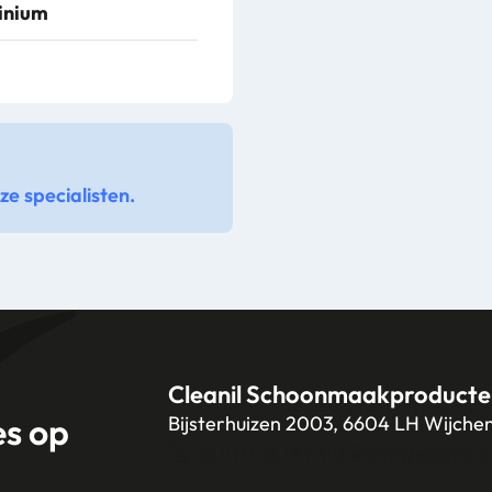
inium
e specialisten.
Cleanil Schoonmaakproducte
es op
Bijsterhuizen 2003, 6604 LH Wijche
+31 (0)6 18 13 25 17
info@cleanil.n