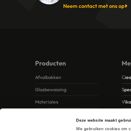
Neem contact met ons op
Producten
Me
Afvalbakken
Clea
Glasbewassing
Spec
Materialen
Vik
Papier – Dispensers -
MTS 
Deze website maakt gebru
Toiletinrichting
Vile
We gebruiken cookies om co