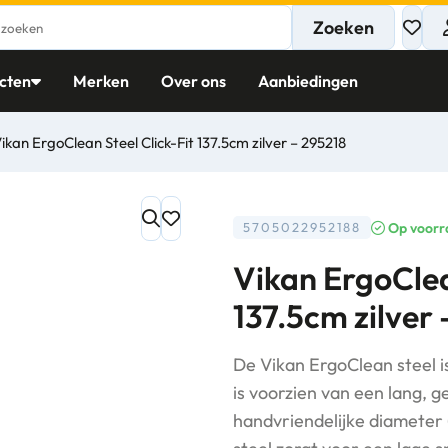
Zoeken
cten
Merken
Over ons
Aanbiedingen
ikan ErgoClean Steel Click-Fit 137.5cm zilver – 295218
Op voorr
5705022952188
Vikan ErgoClea
137.5cm zilver
De Vikan ErgoClean steel i
is voorzien van een lang, 
handvriendelijke diamete