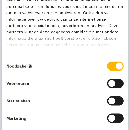
personaliseren, om functies voor social media te bieden en
2,61
(3,16 Incl. btw)
om ons websiteverkeer te analyseren. Ook delen we
Vikan
informatie over uw gebruik van onze site met onze
In winkelwagen
Hygiëne
partners voor social media, adverteren en analyse. Deze
Handschraper
partners kunnen deze gegevens combineren met andere
Recht
informatie die u aan ze heeft verstrekt of die ze hebben
7,5cm
verzameld op basis van uw gebruik van hun services.
1-3 werkdagen
limegroen
-
Toestemmingsselectie
406077
Noodzakelijk
aantal
Kan ik u helpen?
Neem contact op
Voorkeuren
Statistieken
Beschrijving
Marketing
Meer productinformatie