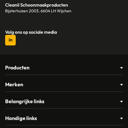
Cleanil Schoonmaakproducten
Bijsterhuizen 2003, 6604 LH Wijchen
+31 (0)6 18 13 25 17
info@cleanil.nl
Volg ons op sociale media
Producten
Afvalbakken
Merken
Glasbewassing
Cleanil
Belangrijke links
Materialen
Spectro
Klantenservice
Papier – Dispensers - Toiletinrichting
Handige links
Vikan
Contact