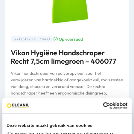
Op voorraad
5705022013940
Vikan Hygiëne Handschraper
Recht 7,5cm limegroen – 406077
Vikan handschraper van polypropyleen voor het
verwijderen van hardnekkig of aangekoekt vuil, zoals resten
van deeg, chocola en verbrand voedsel. De rechte
handschraper heeft een ergonomische duimgreep,
waarmee je beter kracht kunt zetten zonder dat je het
oppervlak beschadigt. Ook verkrijgbaar als breed model
(4061).
Deze website maakt gebruik van cookies
Verpakking
per stuk
We gebruiken cookies om content en advertenties te