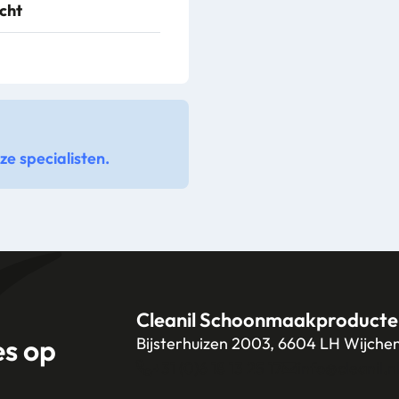
cht
e specialisten.
Cleanil Schoonmaakproducte
es op
Bijsterhuizen 2003, 6604 LH Wijche
+31 (0)6 18 13 25 17
info@cleanil.n