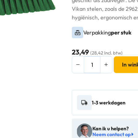
geschikt als zaalveger. De
Vikan stelen, zoals de 2962
hygiënisch, ergonomisch en 
Verpakking
per stuk
23,49
(28,42 Incl. btw)
Vikan
In wi
Hygiëne
Veger
Zacht
41cm
1-3 werkdagen
groen
-
31792
Kan ik u helpen?
aantal
Neem contact op