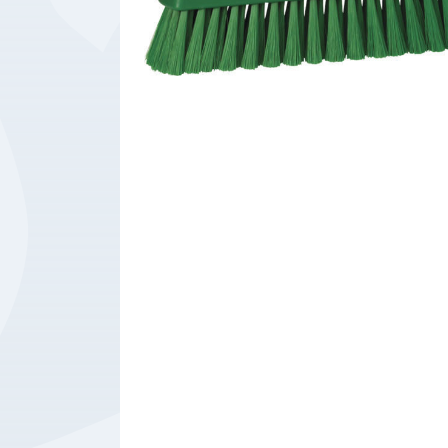
Bedrijfsbenodigdheden
Machines
Persoonlijke
Bescherming