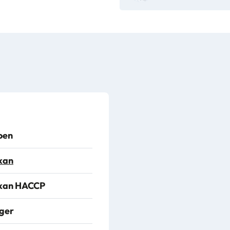
oen
kan
kan HACCP
ger