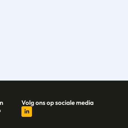
n
Volg ons op sociale media
n
l