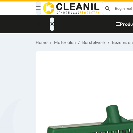
Menu
Produ
Home
/
Materialen
/
Borstelwerk
/
Bezems en
Afvalinzameling
Materialen
Reinigingsmiddelen
Papier – Dispensers
- Toiletinrichting
Glasbewassing