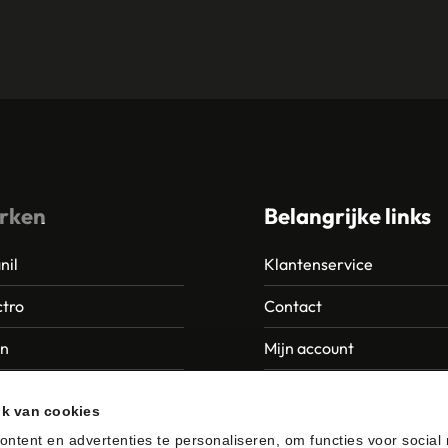
rken
Belangrijke links
nil
Klantenservice
tro
Contact
an
Mijn account
Europroducts
Garantie en retourneren
ik van cookies
da
ntent en advertenties te personaliseren, om functies voor social