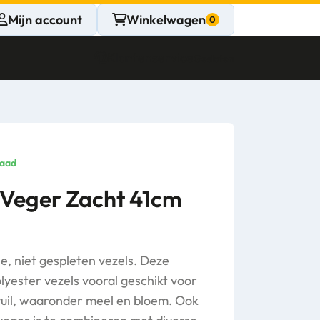
Mijn account
Winkelwagen
Klantenservice
Gesloten
CONTACT
Persoonlijk
raad
advies
 Veger Zacht 41cm
nodig?
Stel een vraag
, niet gespleten vezels. Deze
lyester vezels vooral geschikt voor
vuil, waaronder meel en bloem. Ook