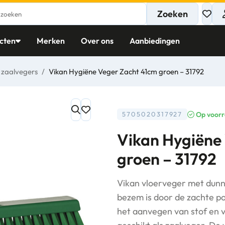
Zoeken
cten
Merken
Over ons
Aanbiedingen
 zaalvegers
/
Vikan Hygiëne Veger Zacht 41cm groen – 31792
Op voor
5705020317927
Vikan Hygiëne
groen – 31792
Vikan vloerveger met dunne
bezem is door de zachte po
het aanvegen van stof en 