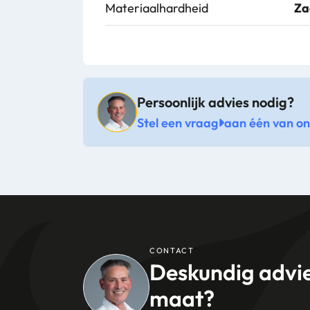
Materiaalhardheid
Za
Persoonlijk advies nodig?
Stel een vraag
aan één van onz
CONTACT
Deskundig advi
maat?