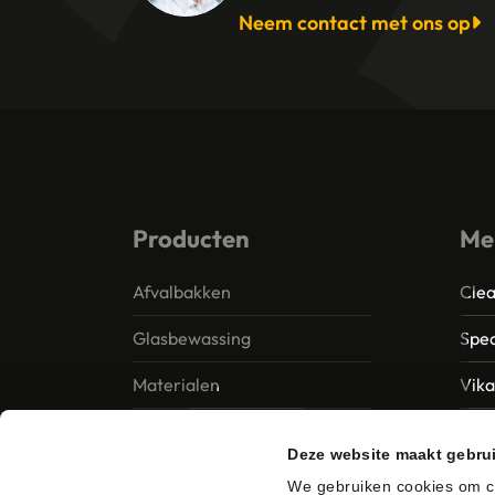
Neem contact met ons op
Producten
Me
Afvalbakken
Clea
Glasbewassing
Spec
Materialen
Vik
Papier – Dispensers -
MTS 
Deze website maakt gebru
Toiletinrichting
Vile
We gebruiken cookies om co