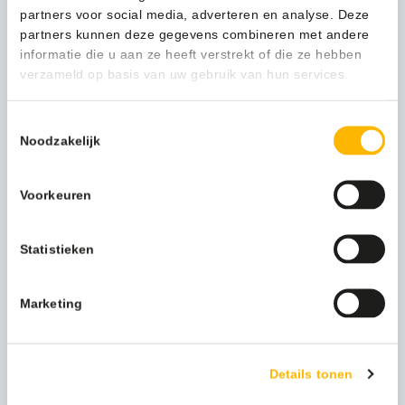
partners voor social media, adverteren en analyse. Deze
partners kunnen deze gegevens combineren met andere
informatie die u aan ze heeft verstrekt of die ze hebben
Beschrijving
verzameld op basis van uw gebruik van hun services.
Door zijn gewicht van 9,8 kg is de
Puzzi
8/1 C gemakkelijk te
Toestemmingsselectie
dragen en is hij 35 procent lichter dan de concurrent.
Noodzakelijk
Dankzij de snelle droging is hij ideaal voor de tussentijdse
reiniging. Gemakkelijk te vervoeren, ook over hindernissen
en trappen. Met één hand te vervoeren door
Voorkeuren
geïntegreerde handgreep.
De
Puzzi
8/1 C is vooral bijzonder geschikt voor het reinigen
Statistieken
van stofbekledingenen interieurs van voertuigen.
Compacte, ruimtebesparende constructie.
Marketing
Meer productinformatie
Kleur
zwart
Details tonen
Merk
Karcher