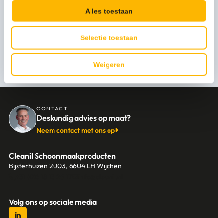
Alles toestaan
Selectie toestaan
Persoonlijk advies nodig?
Stel een vraag
Weigeren
CONTACT
Deskundig advies op maat?
Neem contact met ons op
Cleanil Schoonmaakproducten
Bijsterhuizen 2003, 6604 LH Wijchen
+31 (0)6 18 13 25 17
info@cleanil.nl
Volg ons op sociale media