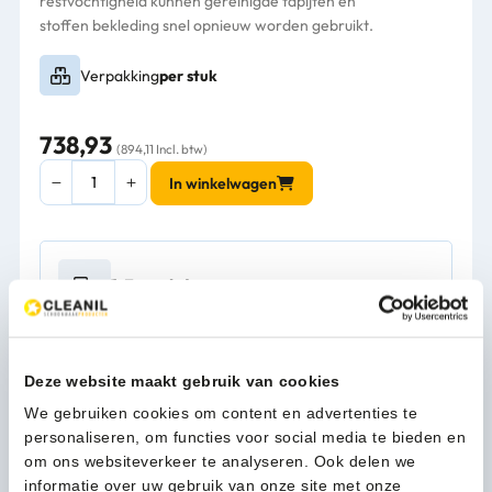
restvochtigheid kunnen gereinigde tapijten en
stoffen bekleding snel opnieuw worden gebruikt.
Verpakking
per stuk
738,93
(894,11 Incl. btw)
Karcher
In winkelwagen
Puzzi
8/1
met
handsproeier
1-3 werkdagen
-
1.100-
225.0
aantal
Kan ik u helpen?
Deze website maakt gebruik van cookies
Neem contact op
We gebruiken cookies om content en advertenties te
personaliseren, om functies voor social media te bieden en
om ons websiteverkeer te analyseren. Ook delen we
informatie over uw gebruik van onze site met onze
Download productinfo