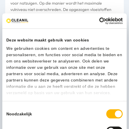
voor natzuigen. Op die manier wordt het maximale
vulniveau niet overschreden. De opgezogen vloeistoffen
kunnen probleemloos worden afgevoerd met de bevestigde
oliebestendige aftapslang. Toebehoren kan snel en
eenvoudig op de stofzuiger worden aangesloten met het
clipsysteem. Het apparaat is voorzien van een
Deze website maakt gebruik van cookies
slangopbergsysteem, een houder voor toebehoren en een
groot vlak voor bv. gereedschap. De NT 65/2 Ap is
We gebruiken cookies om content en advertenties te
voldoende mobiel dankzij twee grote vaste wielen en twee
personaliseren, om functies voor social media te bieden en
geleiderollen.
om ons websiteverkeer te analyseren. Ook delen we
informatie over uw gebruik van onze site met onze
Verpakking
per stuk
partners voor social media, adverteren en analyse. Deze
partners kunnen deze gegevens combineren met andere
informatie die u aan ze heeft verstrekt of die ze hebben
1.195,85
verzameld op basis van uw gebruik van hun services.
(1.446,98 Incl. btw)
Karcher
In winkelwagen
NT65/2
Toestemmingsselectie
AP
Noodzakelijk
-
1.667-
1-3 werkdagen