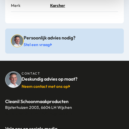
Merk
Karcher
Persoonlijk advies nodig?
Stel een vraag
CONTACT
Deskundig advies op maat?
Neem contact met ons op
Cleanil Schoonmaakproducten
Bijsterhuizen 2003, 6604 LH Wijchen
+31 (0)6 18 13 25 17
info@cleanil.nl
Volg ons op sociale media