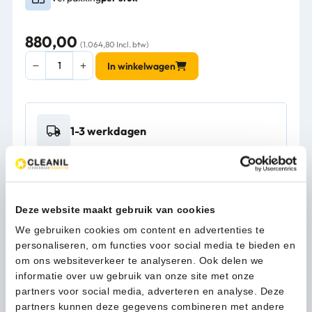
880,00
(1.064,80 Incl. btw)
Viper
In winkelwagen
LS160-
EU
(lowspeed)
eenschijfsmachine
1-3 werkdagen
-
50000249
aantal
Kan ik u helpen?
Neem contact op
Deze website maakt gebruik van cookies
We gebruiken cookies om content en advertenties te
personaliseren, om functies voor social media te bieden en
Beschrijving
om ons websiteverkeer te analyseren. Ook delen we
informatie over uw gebruik van onze site met onze
partners voor social media, adverteren en analyse. Deze
LS160-EU 17INCH LOW SPEED POLISHER
partners kunnen deze gegevens combineren met andere