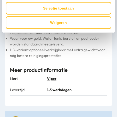
start systeem en automatische borstel bevestiging.
Selectie toestaan
Kwalitatief hoogwaardig product. Aluminum
bedieningsstang, drievoudige tandwielaandrijving, laag
geluidsniveau motor.
Weigeren
Eenvoudig in gebruik. Grote achterwielen voor gemakkelijk
verplaatsen en voor een stabiele machine.
Waar voor uw geld. Water tank, borstel, en padhouder
worden standaard meegeleverd.
HD-variant optioneel verkrijgbaar met extra gewicht voor
nóg betere reinigingsprestaties
Meer productinformatie
Merk
Viper
Levertijd
1-3 werkdagen