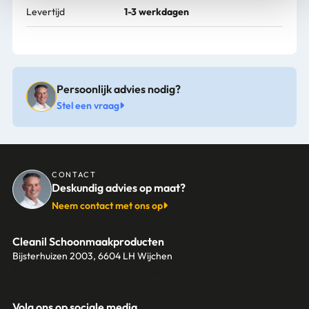
Levertijd
1-3 werkdagen
Persoonlijk advies nodig?
Stel een vraag
CONTACT
Deskundig advies op maat?
Neem contact met ons op
Cleanil Schoonmaakproducten
Bijsterhuizen 2003, 6604 LH Wijchen
+31 (0)6 18 13 25 17
info@cleanil.nl
Volg ons op sociale media