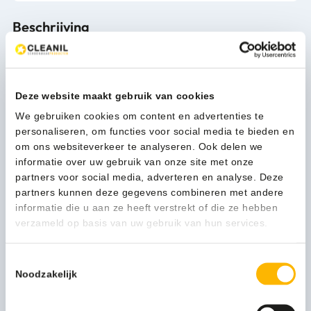
Beschrijving
Eenschijfsmachine met 2 snelheden
De Nilfisk FM400 D Duospeed eenschijfsmachine biedt de
Deze website maakt gebruik van cookies
mogelijkheid
om te werken met 185 of 370 tpm, voor een eenvoudig,
We gebruiken cookies om content en advertenties te
efficiënt en
personaliseren, om functies voor social media te bieden en
kosteneffectief onderhoud van nagenoeg alle harde
om ons websiteverkeer te analyseren. Ook delen we
vloeren. Geschikt voor werkzaamheden als strippen en
informatie over uw gebruik van onze site met onze
schrobben en het hoogtoeren
partners voor social media, adverteren en analyse. Deze
sprayreinigen en opwrijven. Verbeterde ergonomie tijdens
partners kunnen deze gegevens combineren met andere
gebruik, betere balans en gemakkelijk verplaatsen.
informatie die u aan ze heeft verstrekt of die ze hebben
Verbeterde kenmerken zoals: kabelopberghaak,
verzameld op basis van uw gebruik van hun services.
stekkerhouder, langer snoer, uitwisselbare accessoires
binnen de serie en vereenvoudigd onderhoud. De
Toestemmingsselectie
asymmetrische motorkop is slechts 12 cm hoog om
Noodzakelijk
zodoende ook onder meubilair en radiatoren te kunnen
reinigen.