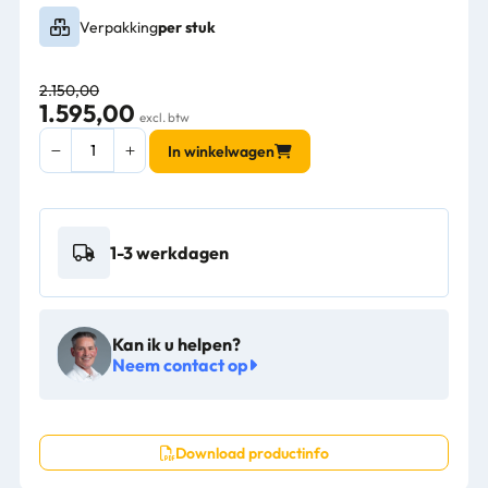
Verpakking
per stuk
2.150,00
1.595,00
excl. btw
Nilfisk
In winkelwagen
FM400
D
eenschijfsmachine
-
1-3 werkdagen
56380061
aantal
Kan ik u helpen?
Neem contact op
Download productinfo