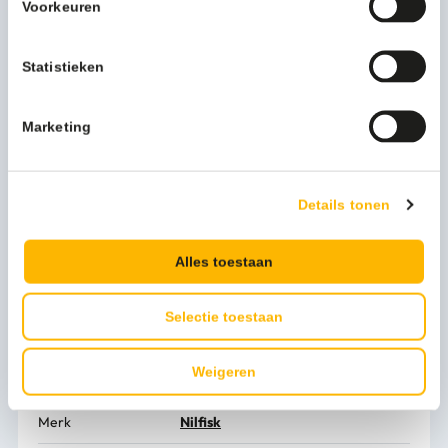
• Concurrerend geprijsd: door Nilfisk geproduceerde
Voorkeuren
eenschijfsmachine
• Uitstekende prestaties: laag geluidsniveau en uitstekende
Statistieken
balans
• Modern ontwerp: herkenbare Nilfisk uitstraling impliceert
kostenbesparing en eenvoudige bediening
Marketing
• Breed aanbod accessoires: simpeler en eenvoudiger in
gebruik
• Verbeterde kenmerken: kabelbevestiging, snoerhouder,
grote wielen,
Details tonen
eenvoudig vervangen van het snoer, ergonomische
bedieningsstang
Alles toestaan
en verbeterde veiligheid
• Een compleet assortiment optionele accessoires voor
iedere
Selectie toestaan
reinigingstaak
Weigeren
Meer productinformatie
Merk
Nilfisk