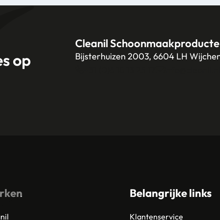
Cleanil Schoonmaakproducte
es op
Bijsterhuizen 2003, 6604 LH Wijche
+31 (0)6 18 13 25 17
info@cleanil.n
rken
Belangrijke links
nil
Klantenservice