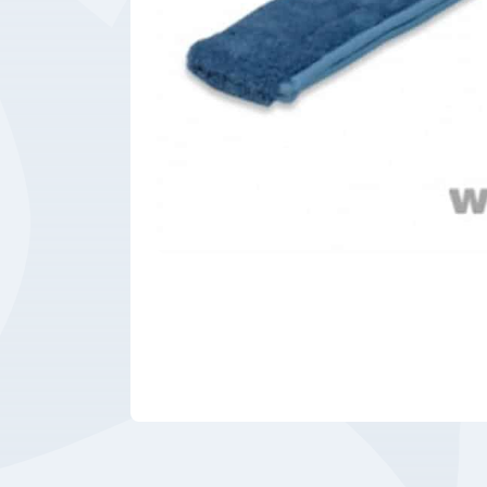
Bedrijfsbenodigdheden
Machines
Persoonlijke
Bescherming