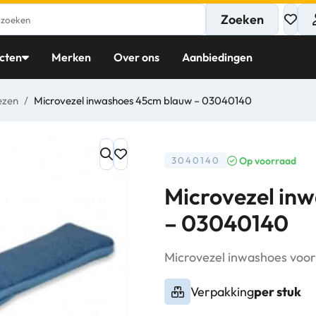
Zoeken
cten
Merken
Over ons
Aanbiedingen
ezen
/
Microvezel inwashoes 45cm blauw – 03040140
Op voorraad
3040140
Microvezel in
– 03040140
Microvezel inwashoes voor 
Verpakking
per stuk