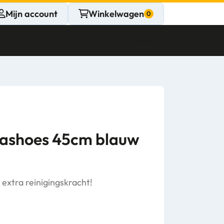
Mijn account
Winkelwagen
Klantenservice
Gesloten
CONTACT
Persoonlijk
advies
washoes 45cm blauw
nodig?
Stel een vraag
extra reinigingskracht!