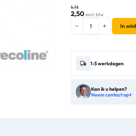
5,73
2,50
excl. btw
Microvezel
In wi
inwashoes
45cm
blauw
-
1-3 werkdagen
03040140
aantal
Kan ik u helpen?
Neem contact op