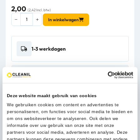
2,00
(2,42 Incl. btw)
ScratchNoMore
In winkelwagen
Footclick
2
Large
incl.
1-3 werkdagen
44mm
beschermingsvoetje
voor
harde
Kan ik u helpen?
vloeren
Neem contact op
-
10-
Deze website maakt gebruik van cookies
2700
We gebruiken cookies om content en advertenties te
aantal
Beschrijving
personaliseren, om functies voor social media te bieden en
om ons websiteverkeer te analyseren. Ook delen we
informatie over uw gebruik van onze site met onze
Te gebruiken in alle voorkomende houten/kunststof poten
partners voor social media, adverteren en analyse. Deze
met een rechte/vlakke onderkant t.o.v. de grond.
partners kunnen deze gegevens combineren met andere