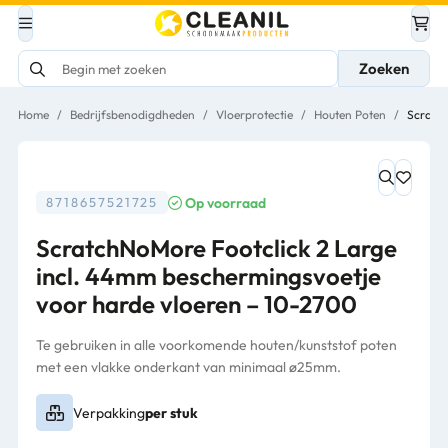
Zoeken
Home
/
Bedrijfsbenodigdheden
/
Vloerprotectie
/
Houten Poten
/
Scratch
Op voorraad
8718657521725
ScratchNoMore Footclick 2 Large
incl. 44mm beschermingsvoetje
voor harde vloeren – 10-2700
Te gebruiken in alle voorkomende houten/kunststof poten
met een vlakke onderkant van minimaal ø25mm.
Verpakking
per stuk