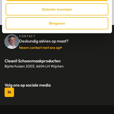
Persoonlijk advies nodig?
Selectie toestaan
Stel een vraag
Weigeren
CONTACT
Deskundig advies op maat?
Neem contact met ons op
Cleanil Schoonmaakproducten
Bijsterhuizen 2003, 6604 LH Wijchen
+31 (0)6 18 13 25 17
info@cleanil.nl
Volg ons op sociale media